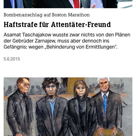
berlin
nord
Bombenanschlag auf Boston Marathon
Haftstrafe für Attentäter-Freund
wahrheit
Asamat Taschajakow wusste zwar nichts von den Plänen
verlag
der Gebrüder Zarnajew, muss aber dennoch ins
Gefängnis: wegen „Behinderung von Ermittlungen“.
verlag
5.6.2015
veranstaltungen
shop
fragen & hilfe
unterstützen
abo
genossenschaft