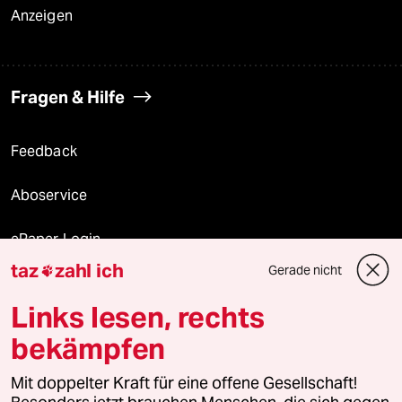
Anzeigen
Fragen & Hilfe
Feedback
Aboservice
ePaper Login
taz
zahl ich
Gerade nicht

Downloads für Abonnierende
Links lesen, rechts
bekämpfen
© 2026 taz Verlags und Vertriebs GmbH
Alle Rechte vorbehalten. Bei rechtlichen Fragen oder für Genehmigungen
Mit doppelter Kraft für eine offene Gesellschaft!
wenden Sie sich bitte an
lizenzen@taz.de