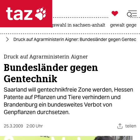

taz zahl ich
hitze
surfen
landtagswahl in sachsen-anhalt
gewalt gegen

taz zahl ich
ie
Druck auf Agrarministerin Aigner: Bundesländer gegen Gentech
taz zahl ich
themen
Druck auf Agrarministerin Aigner
Bundesländer gegen
politik
Gentechnik
öko
Saarland will gentechnikfreie Zone werden, Hessen
Patente auf Pflanzen und Tiere verhindern und
gesellschaft
Brandenburg ein bundesweites Verbot von
Genpflanzen durchsetzen.
kultur
sport
25.3.2009
2:00 Uhr
teilen