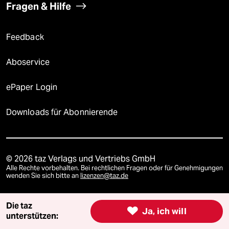
Fragen & Hilfe
Feedback
Aboservice
ePaper Login
Downloads für Abonnierende
© 2026 taz Verlags und Vertriebs GmbH
Alle Rechte vorbehalten. Bei rechtlichen Fragen oder für Genehmigungen
wenden Sie sich bitte an
lizenzen@taz.de
Die taz
Feedback
Redaktionsstatut
Kommune-Richtlinien
KI-

Ja, ich will
unterstützen: