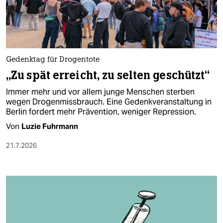
berlin
nord
wahrheit
Gedenktag für Drogentote
verlag
„Zu spät erreicht, zu selten geschützt“
verlag
Immer mehr und vor allem junge Menschen sterben
wegen Drogenmissbrauch. Eine Gedenkveranstaltung in
veranstaltungen
Berlin fordert mehr Prävention, weniger Repression.
shop
Von
Luzie Fuhrmann
fragen & hilfe
21.7.2026
unterstützen
abo
genossenschaft