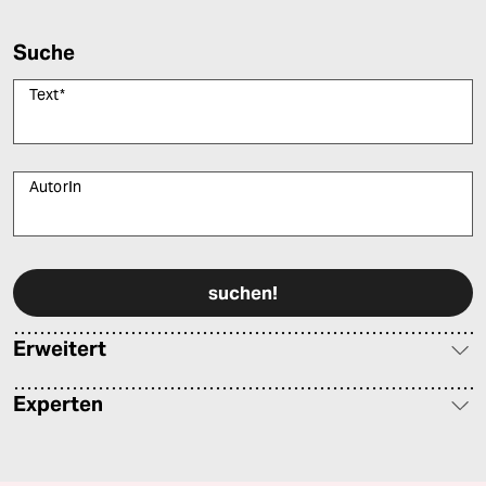
Suche
Text
*
AutorIn
Bitte füllen Sie alle Pflichtfelder (*) aus, um fortfahren zu können.
Erweitert
Experten