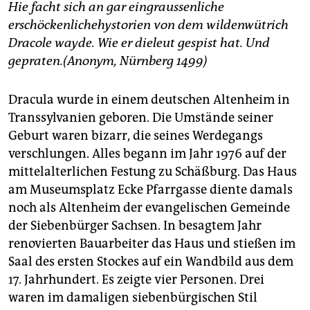
berlin
Hie facht sich an gar ein
graussenliche
erschöckenliche
hystorien von dem wilden
wütrich
nord
Dracole wayde. Wie er die
leut gespist hat. Und
gepraten.
(Anonym, Nürnberg 1499)
wahrheit
verlag
Dracula wurde in einem deutschen Altenheim in
Transsylvanien geboren. Die Umstände seiner
verlag
Geburt waren bizarr, die seines Werdegangs
veranstaltungen
verschlungen. Alles begann im Jahr 1976 auf der
mittelalterlichen Festung zu Schäßburg. Das Haus
shop
am Museumsplatz Ecke Pfarrgasse diente damals
fragen & hilfe
noch als Altenheim der evangelischen Gemeinde
der Siebenbürger Sachsen. In besagtem Jahr
unterstützen
renovierten Bauarbeiter das Haus und stießen im
abo
Saal des ersten Stockes auf ein Wandbild aus dem
17. Jahrhundert. Es zeigte vier Personen. Drei
genossenschaft
waren im damaligen siebenbürgischen Stil