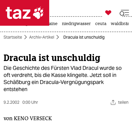

taz zahl ich
hitze
krieg in der ukraine
niedrigwasser
ceuta
waldbrän

taz zahl ich
Startseite
Archiv-Artikel
Dracula ist unschuldig
taz zahl ich
themen
Dracula ist unschuldig
politik
Die Geschichte des Fürsten Vlad Dracul wurde so
oft verdreht, bis die Kasse klingelte. Jetzt soll in
öko
Schäßburg ein Dracula-Vergnügungspark
entstehen
gesellschaft
9.2.2002
0:00 Uhr
teilen
kultur
von
KENO VERSECK
sport