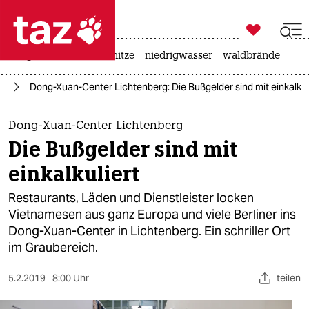

taz zahl ich
krieg in der ukraine
hitze
niedrigwasser
waldbrände

taz zahl ich
in
Dong-Xuan-Center Lichtenberg: Die Bußgelder sind mit einkalkul
taz zahl ich
themen
Dong-Xuan-Center Lichtenberg
Die Bußgelder sind mit
politik
einkalkuliert
öko
Restaurants, Läden und Dienstleister locken
Vietnamesen aus ganz Europa und viele Berliner ins
gesellschaft
Dong-Xuan-Center in Lichtenberg. Ein schriller Ort
im Graubereich.
kultur
sport
5.2.2019
8:00 Uhr
teilen