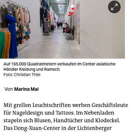
berlin
nord
wahrheit
verlag
verlag
veranstaltungen
Auf 165.000 Quadratmetern verkaufen im Center asiatische
Händler Kleidung und Ramsch.
shop
Foto: Christian Thiel
fragen & hilfe
Von
Marina Mai
unterstützen
Mit grellen Leucht­schriften werben Geschäftsleute
abo
für Nageldesign und Tattoos. Im Nebenladen
stapeln sich Blusen, Handtücher und Klodeckel.
genossenschaft
Das Dong-Xuan-Center in der Lichtenberger