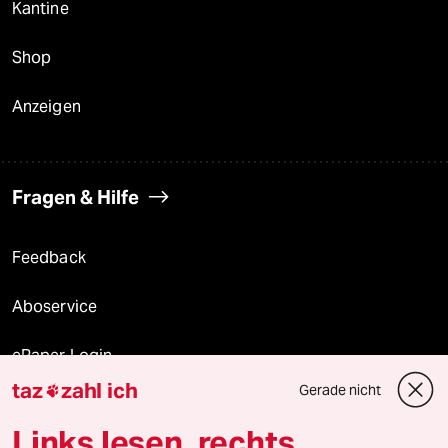
Kantine
Shop
Anzeigen
Fragen & Hilfe
Feedback
Aboservice
ePaper Login
taz
zahl ich
Gerade nicht

Downloads für Abonnierende
Links lesen, rechts