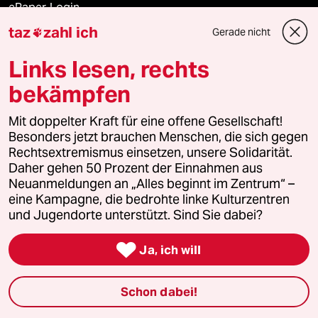
ePaper Login
taz
zahl ich
Gerade nicht

Downloads für Abonnierende
Links lesen, rechts
bekämpfen
© 2026 taz Verlags und Vertriebs GmbH
Alle Rechte vorbehalten. Bei rechtlichen Fragen oder für Genehmigungen
Mit doppelter Kraft für eine offene Gesellschaft!
wenden Sie sich bitte an
lizenzen@taz.de
Besonders jetzt brauchen Menschen, die sich gegen
Rechtsextremismus einsetzen, unsere Solidarität.
Daher gehen 50 Prozent der Einnahmen aus
Feedback
Redaktionsstatut
Kommune-Richtlinien
KI-
Neuanmeldungen an „Alles beginnt im Zentrum“ –
eine Kampagne, die bedrohte linke Kulturzentren
Leitlinie
Informant
Datenschutz
Impressum
AGB
und Jugendorte unterstützt. Sind Sie dabei?
Seitenwende
Einwilligungen widerrufen (Ads)

Ja, ich will
Schon dabei!