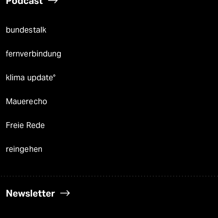
Podcast
bundestalk
fernverbindung
klima update°
Mauerecho
Freie Rede
reingehen
Newsletter