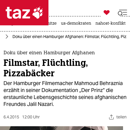

taz zahl ich
krieg in der ukraine
hitze
us-demokraten
nahost-konflikt

taz zahl ich
an
Doku über einen Hamburger Afghanen: Filmstar, Flüchtling, Piz
taz zahl ich
themen
Doku über einen Hamburger Afghanen
Filmstar, Flüchtling,
politik
Pizzabäcker
öko
Der Hamburger Filmemacher Mahmoud Behraznia
erzählt in seiner Dokumentation „Der Prinz“ die
gesellschaft
erstaunliche Lebensgeschichte seines afghanischen
Freundes Jalil Nazari.
kultur
sport
6.4.2015
12:00 Uhr
teilen