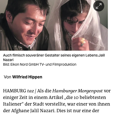
berlin
nord
wahrheit
verlag
verlag
veranstaltungen
Auch filmisch souveräner Gestalter seines eigenen Lebens:Jalil
Nazari
shop
Bild: Eikon Nord GmbH TV- und Filmproduktion
fragen & hilfe
Von
Wilfried Hippen
unterstützen
HAMBURG
taz |
Als die
Hamburger Morgenpost
vor
abo
einiger Zeit in einem Artikel „die 10 beliebtesten
Italiener“ der Stadt vorstellte, war einer von ihnen
genossenschaft
der Afghane Jalil Nazari. Dies ist nur eine der