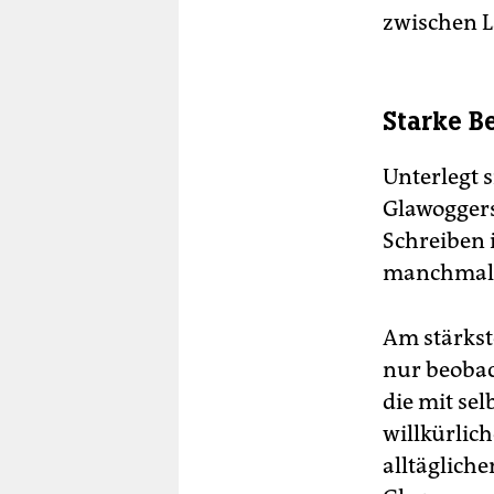
zwischen L
Starke 
Unterlegt 
Glawoggers
Schreiben 
manchmal e
Am stärkst
nur beobac
die mit se
willkürli
alltägliche