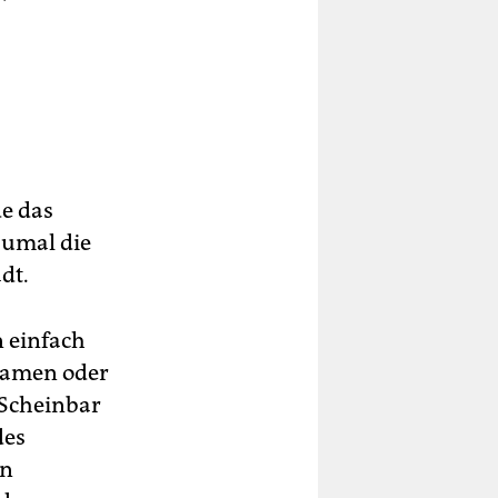
de das
zumal die
dt.
 einfach
kramen oder
 Scheinbar
des
on