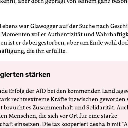
kennt, aber doch geprägt von seinem ganz beso
s Lebens war Glawogger auf der Suche nach Geschi
Momenten voller Authentizität und Wahrhaftigke
ren ist er dabei gestorben, aber am Ende wohl doc
äftigung, die ihn erfüllte.
gierten stärken
nde Erfolg der AfD bei den kommenden Landtags
 stark rechtsextreme Kräfte inzwischen geworden 
zt braucht es Zusammenhalt und Solidarität. Auc
en Menschen, die sich vor Ort für eine starke
schaft einsetzen. Die taz kooperiert deshalb mit "A