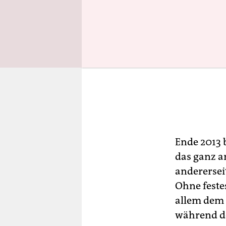
Ende 2013 
das ganz an
anderersei
Ohne festes
allem dem 
während de