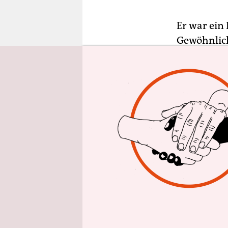
epaper login
Er war ein
Gewöhnlich
Ästhetisie
Michael Gla
High“ oder
Dokumentar
Es sind Fi
denen man 
stilisierte