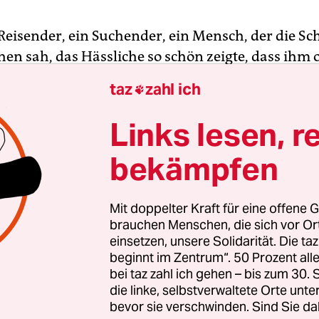
 Reisender, ein Suchender, ein Mensch, der die Sc
en sah, das Hässliche so schön zeigte, dass ihm o
rung vorgeworfen wurde. Vom österreichischen R
taz
zahl ich

wogger ist die Rede, der ein paar Spielfilme wie 
 „Slumming“ gedreht hat, vor allem aber für sein
Links lesen, r
filme bekannt ist: „Megacities“ oder „Whore’s Gl
bekämpfen
lme über Städte und Menschen, über Arbeiter und
als Zuschauer um die Welt reisen konnte und in 
Mit doppelter Kraft für eine offene G
n Bildern sehen konnte, wie Glawogger die Welt sah
brauchen Menschen, die sich vor O
einsetzen, unsere Solidarität. Die ta
beginnt im Zentrum“. 50 Prozent a
bei taz zahl ich gehen – bis zum 30
die linke, selbstverwaltete Orte unte
bevor sie verschwinden. Sind Sie da