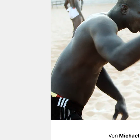
berlin
nord
wahrheit
verlag
verlag
veranstaltungen
shop
fragen & hilfe
unterstützen
abo
genossenschaft
Von
Michael