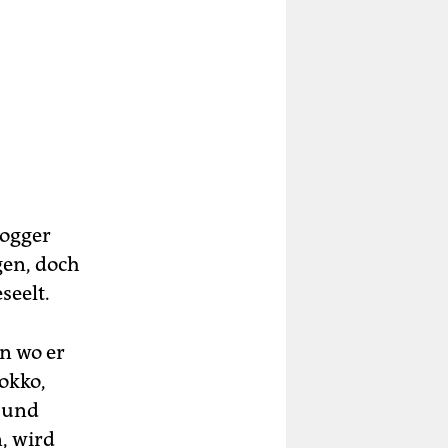
wogger
gen, doch
seelt.
on wo er
okko,
e und
n, wird