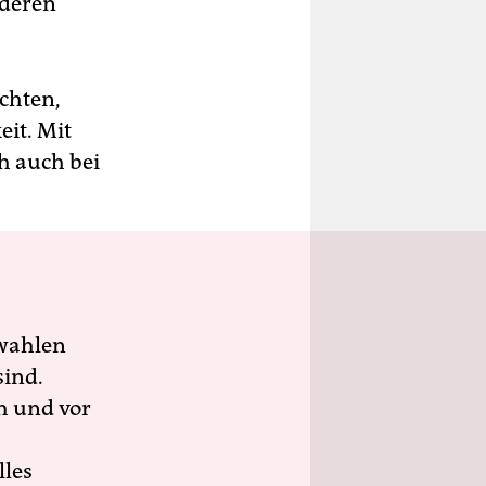
nderen
chten,
it. Mit
h auch bei
wahlen
sind.
h und vor
lles