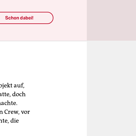
Schon dabei!
jekt auf,
atte, doch
machte.
en Crew, vor
te, die