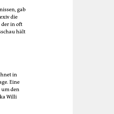
bnissen, gab
exiv die
der in oft
schau hält
chnet in
age. Eine
, um den
a Willi