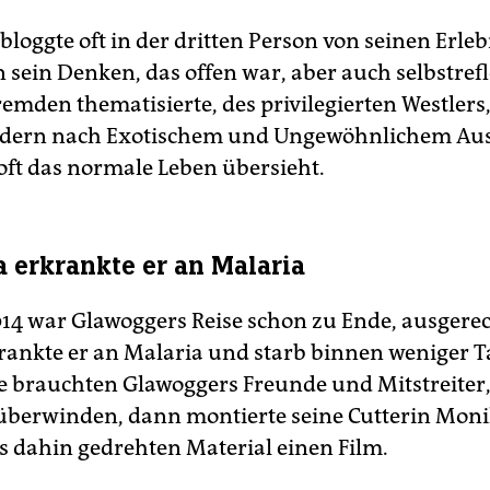
loggte oft in der dritten Person von seinen Erle
n sein Denken, das offen war, aber auch selbstrefl
remden thematisierte, des privilegierten Westlers, 
dern nach Exotischem und Ungewöhnlichem Aus
oft das normale Leben übersieht.
a erkrankte er an Malaria
014 war Glawoggers Reise schon zu Ende, ausgere
krankte er an Malaria und starb binnen weniger T
e brauchten Glawoggers Freunde und Mitstreiter
überwinden, dann montierte seine Cutterin Monik
s dahin gedrehten Material einen Film.