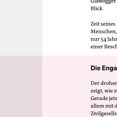
Glawogger 
Blick.
Zeit seine
Menschen, 
nur 54 Jah
einer Besch
Die Enga
Der drohe
zeigt, wie
Gerade jet
allem mit d
Zivilgesell