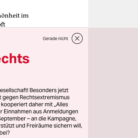
hönheit im
ft
egisseur
Gerade nicht
„Contact
e
echts
ory“.
 Huren, in
oft extrem
esellschaft! Besonders jetzt
.
rt gegen Rechtsextremismus
z kooperiert daher mit „Alles
ller Einnahmen aus Anmeldungen
. September – an die Kampagne,
rstützt und Freiräume sichern will,
bei?