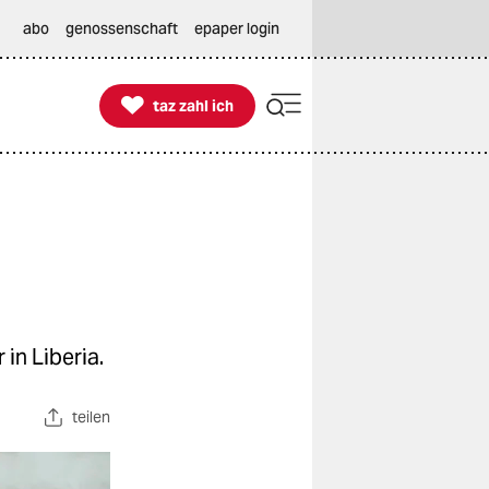
abo
genossenschaft
epaper login

taz zahl ich
taz zahl ich
in Liberia.
teilen