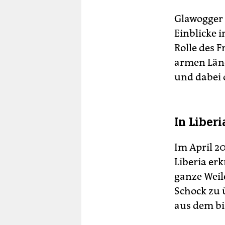
Glawogger b
Einblicke i
Rolle des F
armen Län
und dabei 
In Liberi
Im April 2
Liberia er
ganze Weil
Schock zu 
aus dem bi