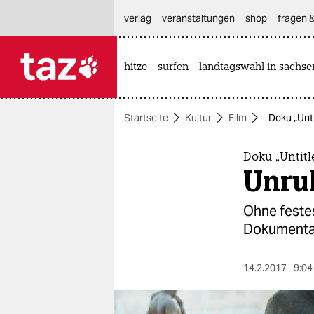
hautnavigation anspringen
hauptinhalt anspringen
footer anspringen
verlag
veranstaltungen
shop
fragen &
hitze
surfen
landtagswahl in sachse

taz zahl ich
taz zahl ich
Startseite
Kultur
Film
Doku „Unti
themen
politik
Doku „Untitl
Unru
öko
Ohne festes
gesellschaft
Dokumentarf
kultur
14.2.2017
9:04
sport