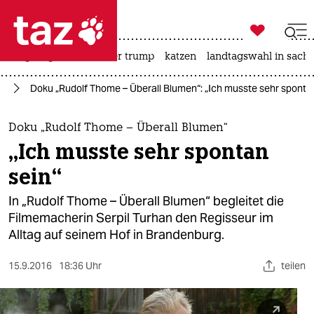

taz zahl ich
bergsteigen
usa unter trump
katzen
landtagswahl in sachs

taz zahl ich
lm
Doku „Rudolf Thome – Überall Blumen“: „Ich musste sehr spontan
taz zahl ich
themen
Doku „Rudolf Thome – Überall Blumen“
„Ich musste sehr spontan
politik
sein“
öko
In „Rudolf Thome – Überall Blumen“ begleitet die
Filmemacherin Serpil Turhan den Regisseur im
gesellschaft
Alltag auf seinem Hof in Brandenburg.
kultur
15.9.2016
18:36 Uhr
teilen
sport