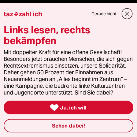
ePaper Login
taz
zahl ich
Gerade nicht

Downloads für Abonnierende
Links lesen, rechts
bekämpfen
© 2026 taz Verlags und Vertriebs GmbH
Mit doppelter Kraft für eine offene Gesellschaft!
Alle Rechte vorbehalten. Bei rechtlichen Fragen oder für Genehmigungen
Besonders jetzt brauchen Menschen, die sich gegen
wenden Sie sich bitte an
lizenzen@taz.de
Rechtsextremismus einsetzen, unsere Solidarität.
Daher gehen 50 Prozent der Einnahmen aus
Neuanmeldungen an „Alles beginnt im Zentrum“ –
Feedback
Redaktionsstatut
Kommune-Richtlinien
KI-
eine Kampagne, die bedrohte linke Kulturzentren
und Jugendorte unterstützt. Sind Sie dabei?
Leitlinie
Informant
Datenschutz
Impressum
AGB

Ja, ich will
Seitenwende
Einwilligungen widerrufen (Ads)
Schon dabei!