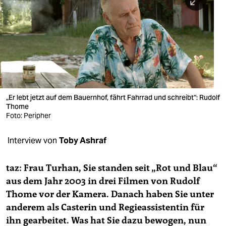
berlin
nord
wahrheit
verlag
verlag
„Er lebt jetzt auf dem Bauernhof, fährt Fahrrad und schreibt“: Rudolf
Thome
veranstaltungen
Foto: Peripher
shop
Interview von
Toby Ashraf
fragen & hilfe
unterstützen
taz: Frau Turhan, Sie standen seit „Rot und Blau“
aus dem Jahr 2003 in drei Filmen von Rudolf
abo
Thome vor der Kamera. Danach haben Sie unter
anderem als Casterin und Regieassistentin für
genossenschaft
ihn gearbeitet. Was hat Sie dazu bewogen, nun