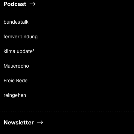
Podcast
bundestalk
fernverbindung
klima update°
Mauerecho
Freie Rede
reingehen
Newsletter