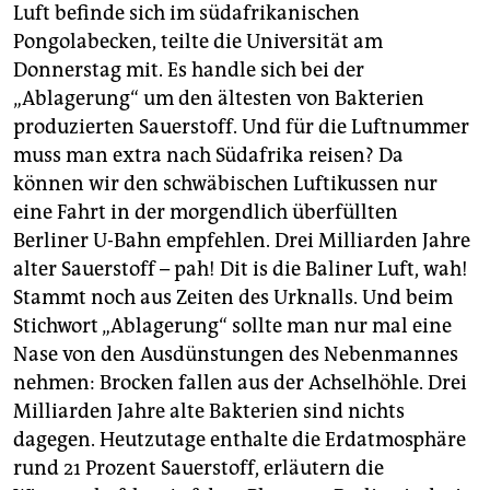
berlin
Luft befinde sich im südafrikanischen
Pongolabecken, teilte die Universität am
nord
Donnerstag mit. Es handle sich bei der
wahrheit
„Ablagerung“ um den ältesten von Bakterien
produzierten Sauerstoff. Und für die Luftnummer
verlag
muss man extra nach Südafrika reisen? Da
können wir den schwäbischen Luftikussen nur
verlag
eine Fahrt in der morgendlich überfüllten
veranstaltungen
Berliner U-Bahn empfehlen. Drei Milliarden Jahre
alter Sauerstoff – pah! Dit is die Baliner Luft, wah!
shop
Stammt noch aus Zeiten des Urknalls. Und beim
fragen & hilfe
Stichwort „Ablagerung“ sollte man nur mal eine
Nase von den Ausdünstungen des Nebenmannes
unterstützen
nehmen: Brocken fallen aus der Achselhöhle. Drei
abo
Milliarden Jahre alte Bakterien sind nichts
dagegen. Heutzutage enthalte die Erdatmosphäre
genossenschaft
rund 21 Prozent Sauerstoff, erläutern die