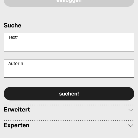
Suche
Text
*
AutorIn
Bitte füllen Sie alle Pflichtfelder (*) aus, um fortfahren zu können.
Erweitert
Experten