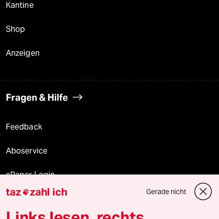
Kantine
Shop
Anzeigen
Fragen & Hilfe
Feedback
Aboservice
ePaper Login
taz
zahl ich
Gerade nicht

Downloads für Abonnierende
Links lesen, rechts