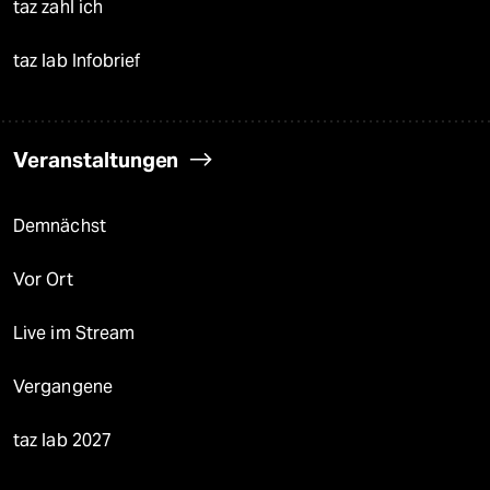
taz zahl ich
taz lab Infobrief
Veranstaltungen
Demnächst
Vor Ort
Live im Stream
Vergangene
taz lab 2027