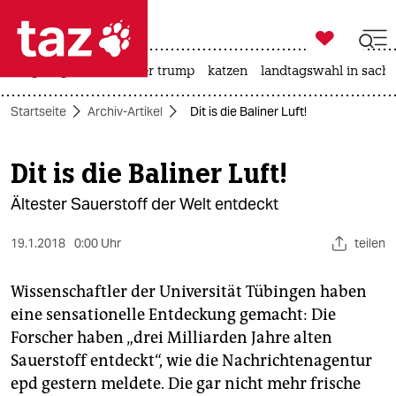

taz zahl ich
bergsteigen
usa unter trump
katzen
landtagswahl in sachs

taz zahl ich
Startseite
Archiv-Artikel
Dit is die Baliner Luft!
taz zahl ich
themen
Dit is die Baliner Luft!
politik
Ältester Sauerstoff der Welt entdeckt
öko
19.1.2018
0:00 Uhr
teilen
gesellschaft
Wissenschaftler der Universität Tübingen haben
eine sensationelle Entdeckung gemacht: Die
kultur
Forscher haben „drei Milliarden Jahre alten
sport
Sauerstoff entdeckt“, wie die Nachrichtenagentur
epd gestern meldete. Die gar nicht mehr frische