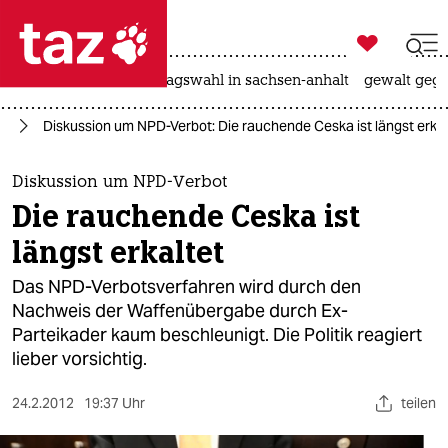

taz zahl ich
nahost-konflikt
landtagswahl in sachsen-anhalt
gewalt gege

taz zahl ich
or
Diskussion um NPD-Verbot: Die rauchende Ceska ist längst erkal
taz zahl ich
themen
Diskussion um NPD-Verbot
Die rauchende Ceska ist
politik
längst erkaltet
öko
Das NPD-Verbotsverfahren wird durch den
Nachweis der Waffenübergabe durch Ex-
gesellschaft
Parteikader kaum beschleunigt. Die Politik reagiert
lieber vorsichtig.
kultur
sport
24.2.2012
19:37 Uhr
teilen