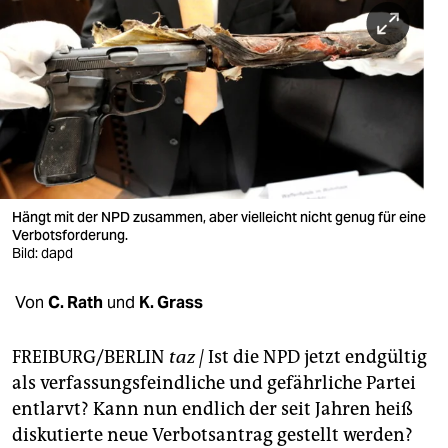
berlin
nord
wahrheit
verlag
verlag
veranstaltungen
Hängt mit der NPD zusammen, aber vielleicht nicht genug für eine
Verbotsforderung.
shop
Bild: dapd
fragen & hilfe
Von
C. Rath
und
K. Grass
unterstützen
FREIBURG/BERLIN
taz |
Ist die NPD jetzt endgültig
abo
als verfassungsfeindliche und gefährliche Partei
entlarvt? Kann nun endlich der seit Jahren heiß
genossenschaft
diskutierte neue Verbotsantrag gestellt werden?