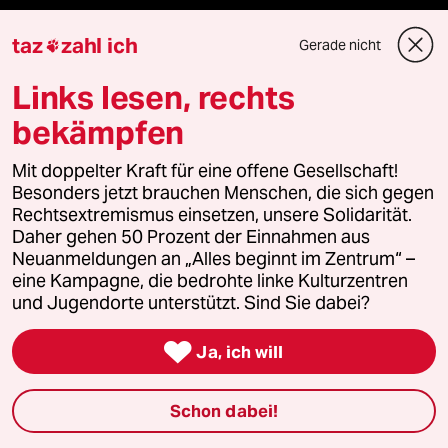
Hitze
taz
zahl ich
Gerade nicht

Surfen
Links lesen, rechts
bekämpfen
Verlag
Mit doppelter Kraft für eine offene Gesellschaft!
Besonders jetzt brauchen Menschen, die sich gegen
Rechtsextremismus einsetzen, unsere Solidarität.
Aktuelles
Daher gehen 50 Prozent der Einnahmen aus
Neuanmeldungen an „Alles beginnt im Zentrum“ –
Hausblog
eine Kampagne, die bedrohte linke Kulturzentren
und Jugendorte unterstützt. Sind Sie dabei?
Die Seitenwende

Ja, ich will
Stellen
Schon dabei!
Presse