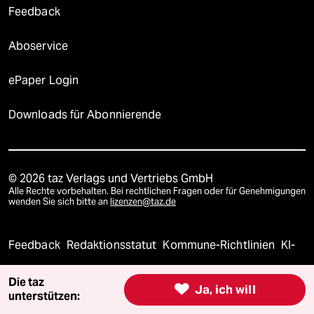
Feedback
Aboservice
ePaper Login
Downloads für Abonnierende
© 2026 taz Verlags und Vertriebs GmbH
Alle Rechte vorbehalten. Bei rechtlichen Fragen oder für Genehmigungen
wenden Sie sich bitte an
lizenzen@taz.de
Feedback
Redaktionsstatut
Kommune-Richtlinien
KI-
Leitlinie
Informant
Datenschutz
Impressum
AGB
Die taz

Ja, ich will
unterstützen:
Seitenwende
Einwilligungen widerrufen (Ads)