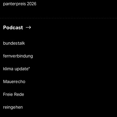
panterpreis 2026
Podcast
bundestalk
fernverbindung
klima update°
Mauerecho
Freie Rede
reingehen