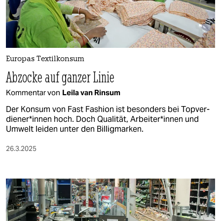
berlin
nord
wahrheit
Europas Textilkonsum
verlag
Abzocke auf ganzer Linie
verlag
Kommentar von
Leila van Rinsum
veranstaltungen
Der Konsum von Fast Fashion ist besonders bei Top­ver­
die­ne­r*in­nen hoch. Doch Qualität, Ar­bei­te­r*in­nen und
shop
Umwelt leiden unter den Billigmarken.
fragen & hilfe
26.3.2025
unterstützen
abo
genossenschaft