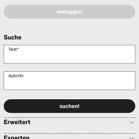
Suche
Text
*
AutorIn
Bitte füllen Sie alle Pflichtfelder (*) aus, um fortfahren zu können.
Erweitert
Experten