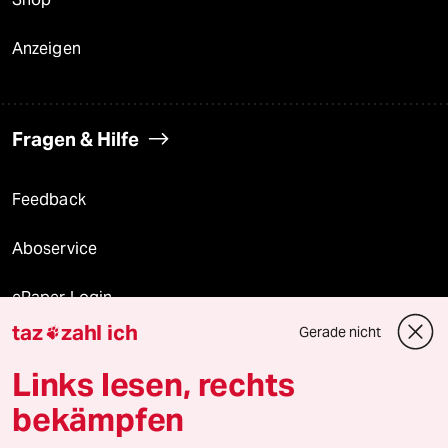
Anzeigen
Fragen & Hilfe
Feedback
Aboservice
ePaper Login
taz
zahl ich
Gerade nicht

Downloads für Abonnierende
Links lesen, rechts
bekämpfen
© 2026 taz Verlags und Vertriebs GmbH