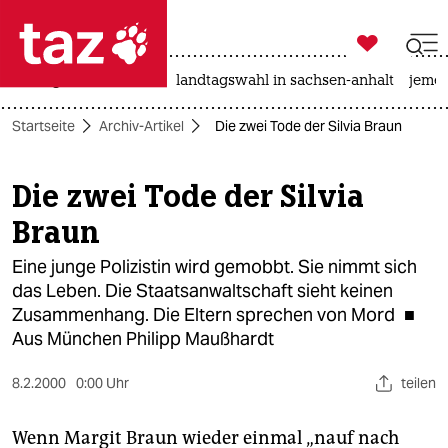

taz zahl ich
niedrigwasser
rente
landtagswahl in sachsen-anhalt
jeme

taz zahl ich
Startseite
Archiv-Artikel
Die zwei Tode der Silvia Braun
taz zahl ich
themen
Die zwei Tode der Silvia
Braun
politik
Eine junge Polizistin wird gemobbt. Sie nimmt sich
öko
das Leben. Die Staatsanwaltschaft sieht keinen
Zusammenhang. Die Eltern sprechen von Mord ■
gesellschaft
Aus München Philipp Maußhardt
kultur
8.2.2000
0:00 Uhr
teilen
sport
Wenn Margit Braun wieder einmal „nauf nach