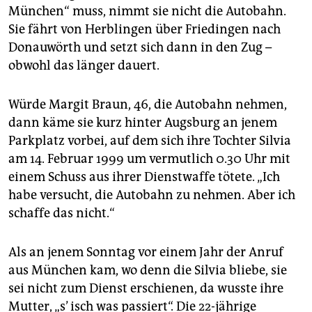
berlin
München“ muss, nimmt sie nicht die Autobahn.
Sie fährt von Herblingen über Friedingen nach
nord
Donauwörth und setzt sich dann in den Zug –
wahrheit
obwohl das länger dauert.
verlag
Würde Margit Braun, 46, die Autobahn nehmen,
dann käme sie kurz hinter Augsburg an jenem
verlag
Parkplatz vorbei, auf dem sich ihre Tochter Silvia
veranstaltungen
am 14. Februar 1999 um vermutlich 0.30 Uhr mit
einem Schuss aus ihrer Dienstwaffe tötete. „Ich
shop
habe versucht, die Autobahn zu nehmen. Aber ich
fragen & hilfe
schaffe das nicht.“
unterstützen
Als an jenem Sonntag vor einem Jahr der Anruf
abo
aus München kam, wo denn die Silvia bliebe, sie
genossenschaft
sei nicht zum Dienst erschienen, da wusste ihre
Mutter, „s’ isch was passiert“. Die 22-jährige