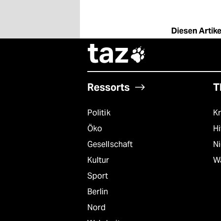
epaper login
Diesen Artikel
taz

Ressorts
T
Politik
Kr
Öko
Hi
Gesellschaft
N
Kultur
W
Sport
Berlin
Nord