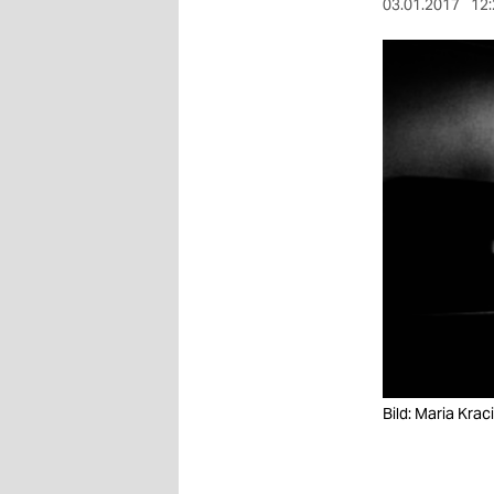
berlin
03.01.2017
12:
nord
wahrheit
verlag
verlag
veranstaltungen
shop
fragen & hilfe
unterstützen
abo
Bild: Maria Krac
genossenschaft