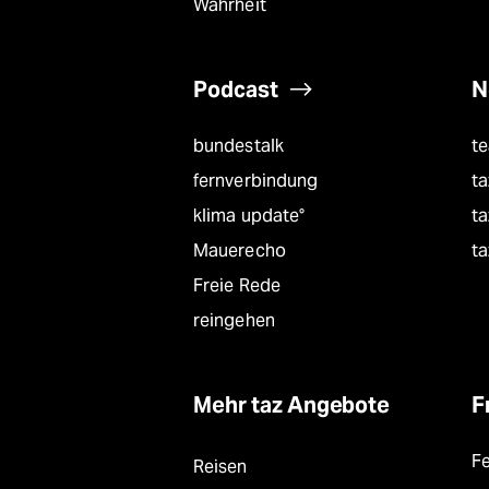
Wahrheit
Podcast
N
bundestalk
t
fernverbindung
ta
klima update°
ta
Mauerecho
ta
Freie Rede
reingehen
Mehr taz Angebote
F
F
Reisen