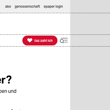
abo
genossenschaft
epaper login

taz zahl ich
taz zahl ich
er?
aben und