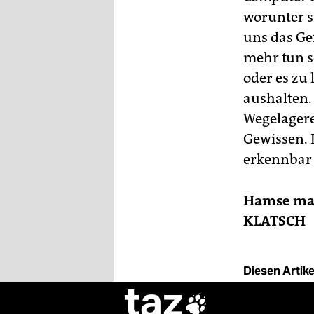
worunter si
uns das Gef
mehr tun s
oder es zu
aushalten. 
Wegelagere
Gewissen. 
erkennbar s
Hamse ma 
KLATSCH
Diesen Artikel
taz
