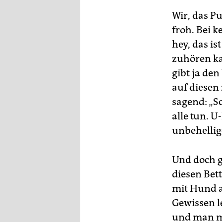
epaper login
Wir, das P
froh. Bei k
hey, das is
zuhören ka
gibt ja den
auf diesen
sagend: „S
alle tun. 
unbehellig
Und doch g
diesen Bet
mit Hund a
Gewissen l
und man mü