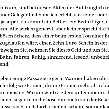
ublikum, sind bei diesen Akten der Aufdringlichke
einer Gelegenheit habe ich erlebt, dass einer oder 
t ja super, da kommt ein Bettler, ein Bedürftiger, 
nn. Alle wirken genervt, aber keiner spricht darü
 bösen Scherz, dass einer beim ersten Ton einer B
 zugelaufen wäre, einen Zehn-Euro-Schein in der
chweigen Sie, nehmen Sie dieses Geld und tun Sie
U-Bahn-Fahren. Ruhig, sinnierend, lesend, unbehel
end.“
eben einige Passagiere gern. Männer haben übri
telerfolg wie Frauen, dünne Frauen mehr als robu
m meisten. Warum wir trotzdem unter einem sc
eiden, sogar manche böse murmeln von der Belä
sse doch auch hart arbeiten, scheint sonnenkl