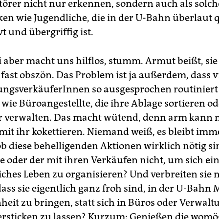
Störer nicht nur erkennen, sondern auch als solch
n wie Jugendliche, die in der U-Bahn überlaut 
vt und übergriffig ist.
i aber macht uns hilflos, stumm. Armut beißt, sie
 fast obszön. Das Problem ist ja außerdem, dass v
tungsverkäuferInnen so ausgesprochen routiniert
wie Büroangestellte, die ihre Ablage sortieren od
 verwalten. Das macht wütend, denn arm kann 
 mit ihr kokettieren. Niemand weiß, es bleibt imm
ob diese behelligenden Aktionen wirklich nötig si
e oder der mit ihren Verkäufen nicht, um sich ei
hes Leben zu organisieren? Und verbreiten sie n
dass sie eigentlich ganz froh sind, in der U-Bah
nheit zu bringen, statt sich in Büros oder Verwal
rsticken zu lassen? Kurzum: Genießen die womög