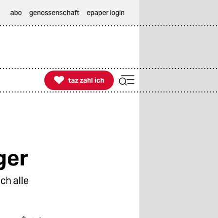
abo
genossenschaft
epaper login

taz zahl ich
taz zahl ich
ger
ch alle