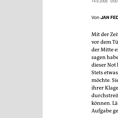
berlin
14.9.2006
0:00
nord
Von
JAN FE
wahrheit
Mit der Ze
verlag
vor dem Tür
verlag
der Mitte e
veranstaltungen
sagen habe
dieser Not
shop
Stets etwa
fragen & hilfe
möchte. Si
unterstützen
ihrer Klag
durchstrei
abo
können. Läu
genossenschaft
Aufgabe ge