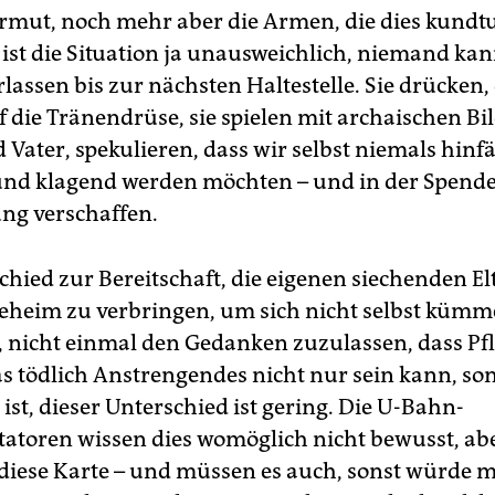
Armut, noch mehr aber die Armen, die dies kundt
st die Situation ja unausweichlich, niemand ka
assen bis zur nächsten Haltestelle. Sie drücken, 
f die Tränendrüse, sie spielen mit archaischen Bi
Vater, spekulieren, dass wir selbst niemals hinfäl
und klagend werden möchten – und in der Spende
ung verschaffen.
chied zur Bereitschaft, die eigenen siechenden El
geheim zu verbringen, um sich nicht selbst kümm
, nicht einmal den Gedanken zuzulassen, dass Pfl
as tödlich Anstrengendes nicht nur sein kann, so
ist, dieser Unterschied ist gering. Die U-Bahn-
atoren wissen dies womöglich nicht bewusst, aber
e diese Karte – und müssen es auch, sonst würde m