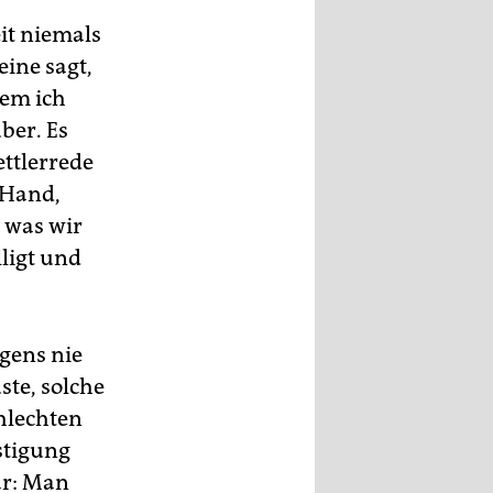
it niemals
eine sagt,
dem ich
ber. Es
ettlerrede
 Hand,
, was wir
ligt und
gens nie
ste, solche
hlechten
stigung
ar: Man