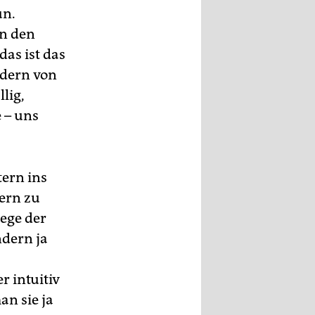
un.
nn den
das ist das
ldern von
lig,
 – uns
tern ins
ern zu
ege der
ndern ja
 intuitiv
an sie ja