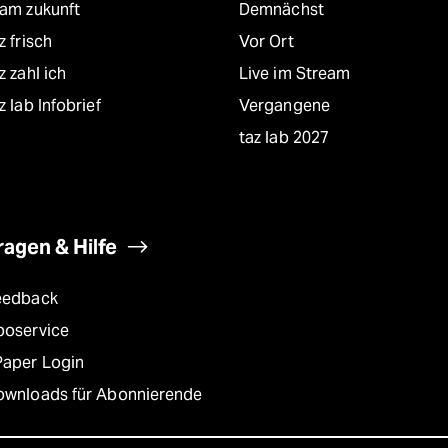
eam zukunft
Demnächst
z frisch
Vor Ort
z zahl ich
Live im Stream
z lab Infobrief
Vergangene
taz lab 2027
ragen & Hilfe
eedback
boservice
Paper Login
ownloads für Abonnierende