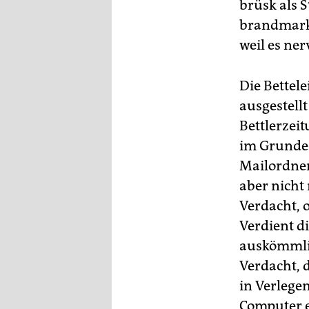
brüsk als 
brandmarke
weil es ner
Die Bettele
ausgestellt
Bettlerzei
im Grunde 
Mailordner
aber nicht
Verdacht, 
Verdient di
auskömmlic
Verdacht, 
in Verlege
Computer e