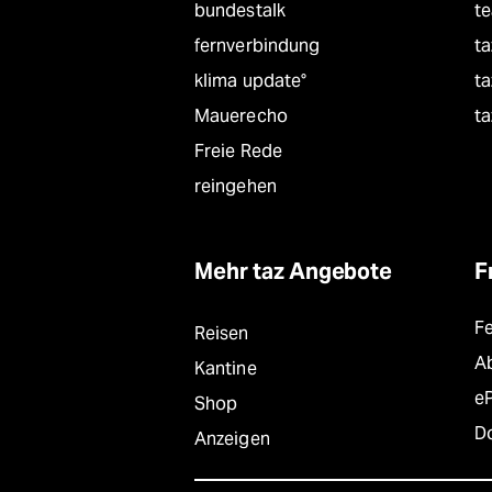
bundestalk
t
fernverbindung
ta
klima update°
ta
Mauerecho
ta
Freie Rede
reingehen
Mehr taz Angebote
F
F
Reisen
A
Kantine
e
Shop
D
Anzeigen