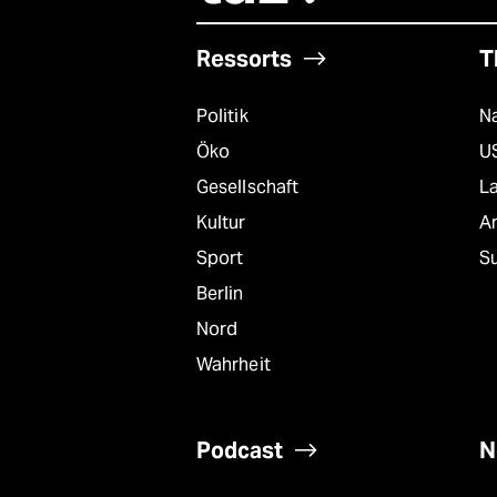
Ressorts
T
Politik
Na
Öko
U
Gesellschaft
L
Kultur
A
Sport
S
Berlin
Nord
Wahrheit
Podcast
N