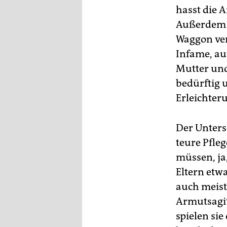
hasst die 
Außerdem i
Waggon verl
Infame, au
Mutter und 
bedürftig 
Erleichter
Der Unters
teure Pfle
müssen, ja
Eltern etw
auch meist 
Armutsagit
spielen si