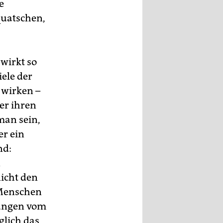
e
quatschen,
 wirkt so
iele der
 wirken –
er ihren
man sein,
er ein
nd:
n
icht den
n Menschen
tungen vom
lich das,