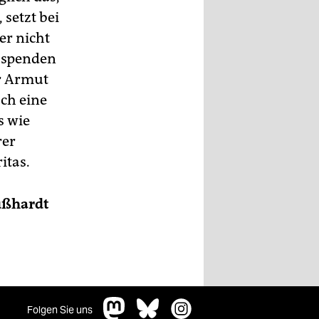
 setzt bei
er nicht
u spenden
er Armut
ach eine
s wie
rer
itas.
ußhardt
Folgen Sie uns