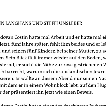
Das Personal:
Der Berufsverband der rumänischen Mediziner
ätzt, dass 40.000 Ärzte fehlen. Zehntausende Ärzte und Pfle
nd in den letzten Jahren nach Westeuropa abgewandert.
IN LANGHANS
UND
STEFFI UNSLEBER
dovan Costin hatte mal Arbeit und er hatte mal e
tzt, fünf Jahre später, fehlt ihm beides und er le
u und seinen fünf Kindern bei seiner Mutter, zu a
. Sein Blick fällt immer wieder auf den Boden, 
lüsternd, er sucht die Nähe zur rosa gestrichenen
icht so recht, warum sich die ausländischen Journ
ssieren. Er wollte an diesem Abend nur seinen N
mit dem er in einem Wohnblock lebt, auf den Hü
 der präsentiert ihn jetzt wie einen Beweis.