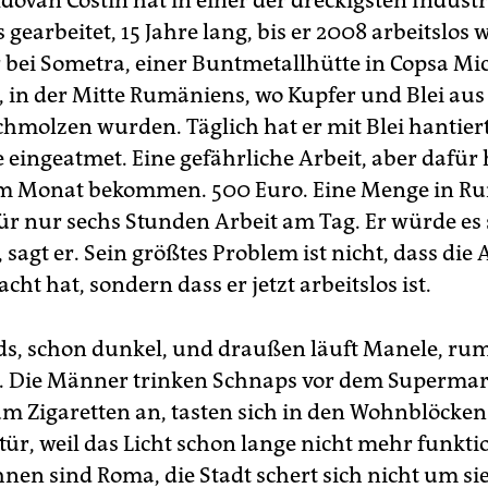
dovan Costin hat in einer der dreckigsten Indust
gearbeitet, 15 Jahre lang, bis er 2008 arbeitslos 
 bei Sometra, einer Buntmetallhütte in Copsa Mi
 in der Mitte Rumäniens, wo Kupfer und Blei aus
hmolzen wurden. Täglich hat er mit Blei hantiert
 eingeatmet. Eine gefährliche Arbeit, aber dafür 
im Monat bekommen. 500 Euro. Eine Menge in R
für nur sechs Stunden Arbeit am Tag. Er würde es 
 sagt er. Sein größtes Problem ist nicht, dass die 
ht hat, sondern dass er jetzt arbeitslos ist.
nds, schon dunkel, und draußen läuft Manele, ru
. Die Männer trinken Schnaps vor dem Supermark
m Zigaretten an, tasten sich in den Wohnblöcken
r, weil das Licht schon lange nicht mehr funktio
hnen sind Roma, die Stadt schert sich nicht um sie