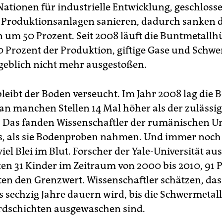
Nationen für industrielle Entwicklung, geschloss
 Produktionsanlagen sanieren, dadurch sanken di
 um 50 Prozent. Seit 2008 läuft die Buntmetallh
0 Prozent der Produktion, giftige Gase und Schwe
eblich nicht mehr ausgestoßen.
leibt der Boden verseucht. Im Jahr 2008 lag die 
 an manchen Stellen 14 Mal höher als der zulässi
 Das fanden Wissenschaftler der rumänischen Un
s, als sie Bodenproben nahmen. Und immer noch
iel Blei im Blut. Forscher der Yale-Universität a
en 31 Kinder im Zeitraum von 2000 bis 2010, 91 
ten den Grenzwert. Wissenschaftler schätzen, das
 sechzig Jahre dauern wird, bis die Schwermetal
rdschichten ausgewaschen sind.