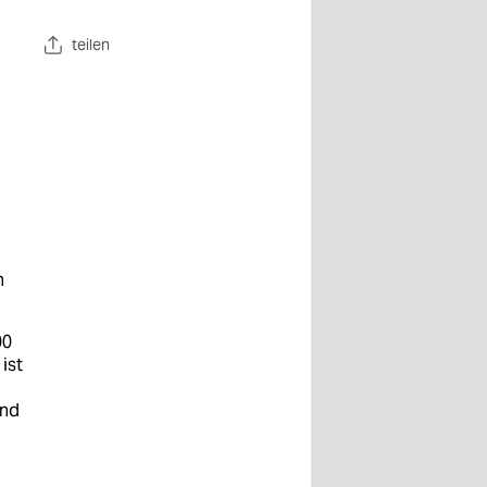
teilen
n
00
ist
and