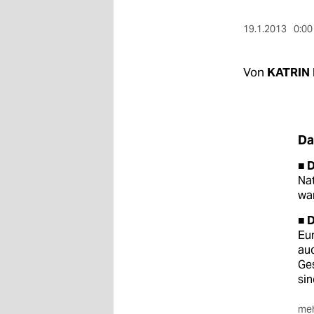
berlin
19.1.2013
0:00
nord
wahrheit
Von
KATRIN
verlag
verlag
Da
veranstaltungen
■ D
shop
Nat
war
fragen & hilfe
■ 
unterstützen
Eur
auc
abo
Ges
sin
genossenschaft
meh