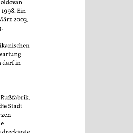
 Moldovan
 1998. Ein
 März 2003,
3.
rikanischen
rwartung
 darf in
 Rußfabrik,
ie Stadt
rzen
ne
 dreckigste