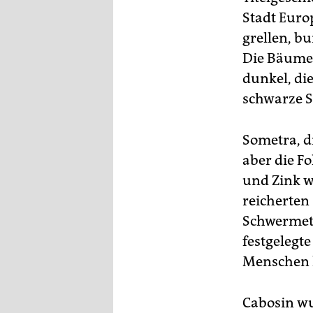
Stadt Euro
grellen, bu
Die Bäume 
dunkel, di
schwarze S
Sometra, d
aber die F
und Zink w
reicherten
Schwermeta
festgelegt
Menschen h
Cabosin wu