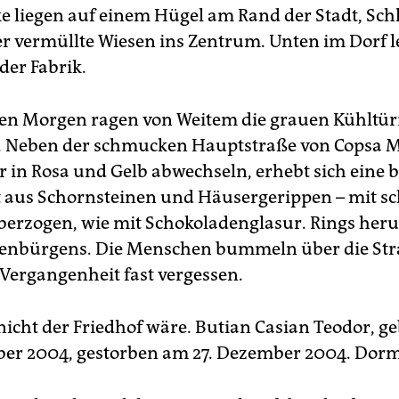
 liegen auf einem Hügel am Rand der Stadt, Sch
r vermüllte Wiesen ins Zentrum. Unten im Dorf 
 der Fabrik.
en Morgen ragen von Weitem die grauen Kühltü
 Neben der schmucken Hauptstraße von Copsa Mi
r in Rosa und Gelb abwechseln, erhebt sich eine b
 aus Schornsteinen und Häusergerippen – mit s
berzogen, wie mit Schokoladenglasur. Rings her
benbürgens. Die Menschen bummeln über die St
 Vergangenheit fast vergessen.
icht der Friedhof wäre. Butian Casian Teodor, 
er 2004, gestorben am 27. Dezember 2004. Dormi