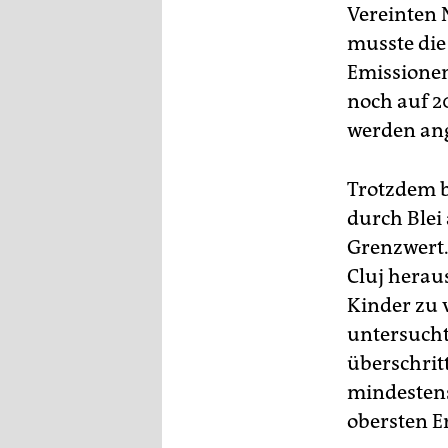
Vereinten 
musste die
Emissionen
noch auf 2
werden ang
Trotzdem b
durch Blei
Grenzwert.
Cluj herau
Kinder zu v
untersucht
überschrit
mindestens
obersten E