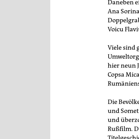
Daneben ei
Ana Sorina,
Doppelgrab
Voicu Flavi
Viele sind
Umweltorga
hier neun 
Copsa Mica
Rumäniens,
Die Bevölk
und Sometr
und überz
Rußfilm. 
Titelgesch