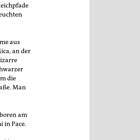
leichpfade
leuchten
rme aus
ca, an der
izarre
chwarzer
um die
raße. Man
geboren am
 in Pace.