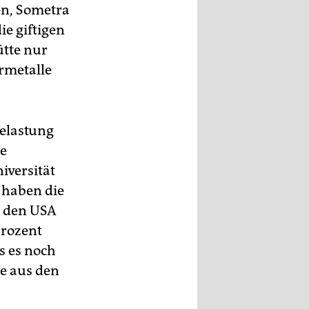
en, Sometra
e giftigen
ütte nur
rmetalle
Belastung
ge
iversität
 haben die
us den USA
Prozent
s es noch
le aus den