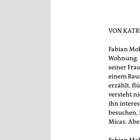
epaper login
■ 
sch
si
VON
KATR
Fabian Mol
Wohnung. Je
seiner Fra
einem Raum
erzählt, f
versteht n
ihn intere
besuchen, 
Micas. Aber