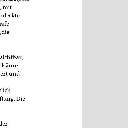
, mit
erdeckte.
hafe
„die
sichtbar,
elsäure
dert und
zlich
ftung. Die
der