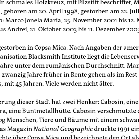
n schmales Holzkreuz, mit Filzstift beschriftet,
 geboren am 20. April 1998, gestorben am 22. Juli
: Marco Jonela Maria, 25. November 2001 bis 12.
us Andrei, 21. Oktober 2003 bis 11. Dezember 200
 gestorben in Copsa Mica. Nach Angaben der ame
nisation Blacksmith Institute liegt die Lebense
Jahre unter dem rumänischen Durchschnitt. Man
 zwanzig Jahre früher in Rente gehen als im Rest
 mit 45 Jahren. Viele werden nicht älter.
erung dieser Stadt hat zwei Henker: Cabosin, eine
a, eine Buntmetallhütte. Cabosin verschmutzte d
og Menschen, Tiere und Bäume mit einem schwa
Das Magazin
National Geographic
druckte 1991 ei
ichte über Copsa Mica und bezeichnete den Ort als