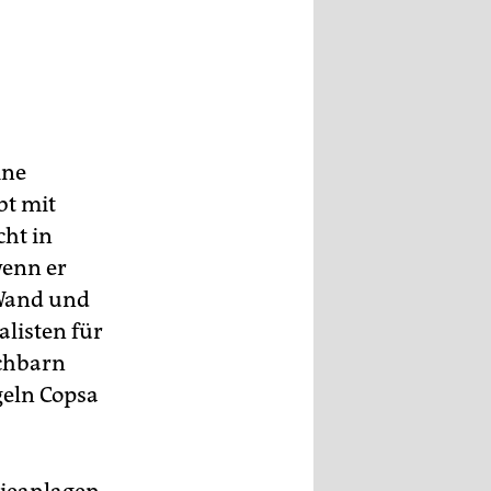
ger
ine
bt mit
cht in
wenn er
 Wand und
alisten für
achbarn
geln Copsa