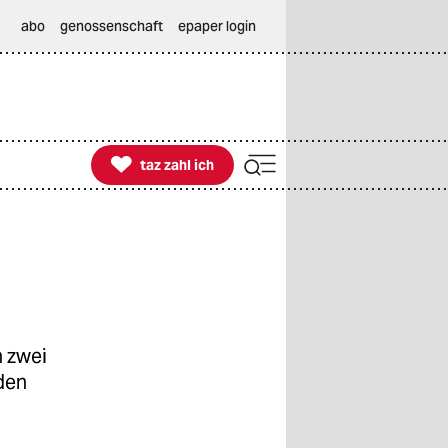
abo
genossenschaft
epaper login

taz zahl ich
taz zahl ich
 zwei
den