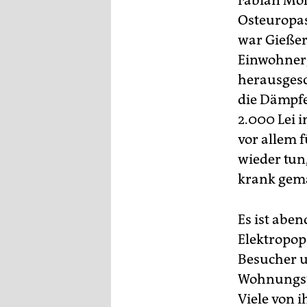
Fabian Mol
Osteuropas 
war Gießer
Einwohner,
herausgesc
die Dämpfe
2.000 Lei 
vor allem 
wieder tun,
krank gemac
Es ist abe
Elektropop
Besucher u
Wohnungstü
Viele von i