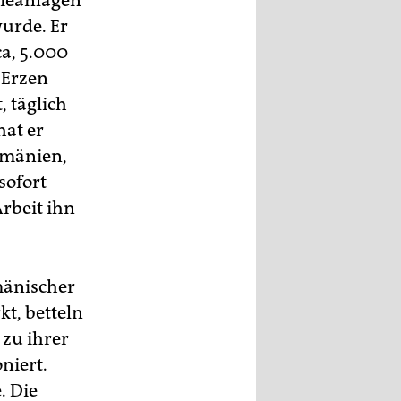
rieanlagen
wurde. Er
ca, 5.000
 Erzen
, täglich
hat er
umänien,
sofort
Arbeit ihn
mänischer
t, betteln
 zu ihrer
niert.
. Die