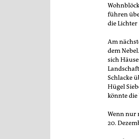
Wohnblöcke
führen übe
die Lichter
Am nächst
dem Nebel.
sich Häuse
Landschaft
Schlacke ü
Hügel Sie
könnte die
Wenn nur n
20. Dezemb