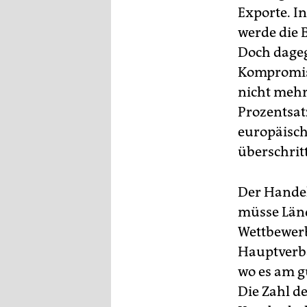
Exporte. In
werde die
Doch dageg
Kompromiss
nicht mehr 
Prozentsatz
europäisch
überschrit
Der Handel
müsse Länd
Wettbewerb
Hauptverba
wo es am gü
Die Zahl d