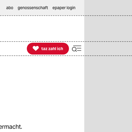
abo
genossenschaft
epaper login

taz zahl ich
taz zahl ich
permacht.