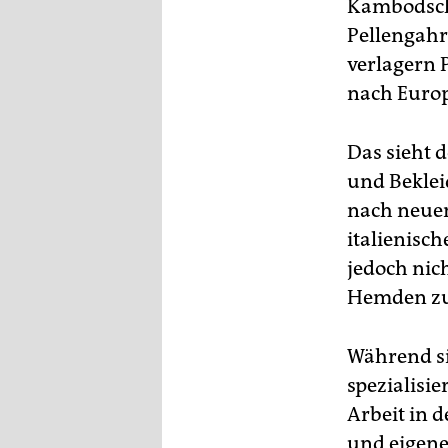
Kambodscha
Pellengahr
verlagern 
nach Europ
Das sieht 
und Beklei
nach neuen
italienisc
jedoch nic
Hemden zu
Während si
spezialisi
Arbeit in 
und eigene