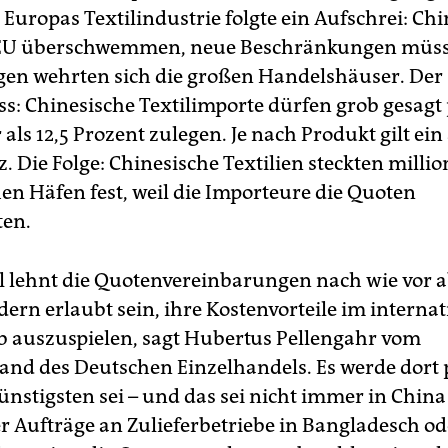
 Europas Textilindustrie folgte ein Aufschrei: Ch
 EU überschwemmen, neue Beschränkungen müss
en wehrten sich die großen Handelshäuser. Der
: Chinesische Textilimporte dürfen grob gesagt 
als 12,5 Prozent zulegen. Je nach Produkt gilt ei
. Die Folge: Chinesische Textilien steckten milli
en Häfen fest, weil die Importeure die Quoten
ten.
 lehnt die Quotenvereinbarungen nach wie vor a
ern erlaubt sein, ihre Kostenvorteile im interna
 auszuspielen, sagt Hubertus Pellengahr vom
nd des Deutschen Einzelhandels. Es werde dort 
nstigsten sei – und das sei nicht immer in China 
er Aufträge an Zulieferbetriebe in Bangladesch od