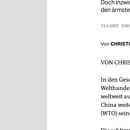
berlin
Doch inzwi
den ärmste
nord
wahrheit
13.4.2007
0:00
verlag
Von
CHRISTI
verlag
VON
CHRI
veranstaltungen
shop
In den Gesc
fragen & hilfe
Welthandel
weltweit a
unterstützen
China weit
abo
(WTO) sein
genossenschaft