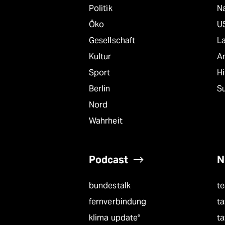
Politik
Na
Öko
U
Gesellschaft
L
Kultur
A
Sport
Hi
Berlin
S
Nord
Wahrheit
Podcast
N
bundestalk
t
fernverbindung
ta
klima update°
ta