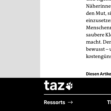
Näherinnen
den Mut, s
einzusetze
Menschenr
saubere Kl
macht. Den
bewusst – 
kostengüns
Diesen Artikel
taz

Ressorts
T