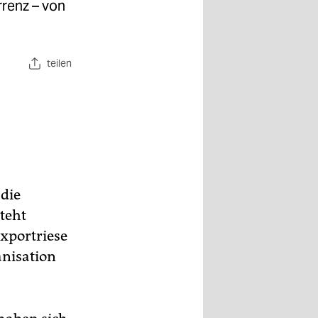
renz – von
teilen
 die
teht
xportriese
anisation