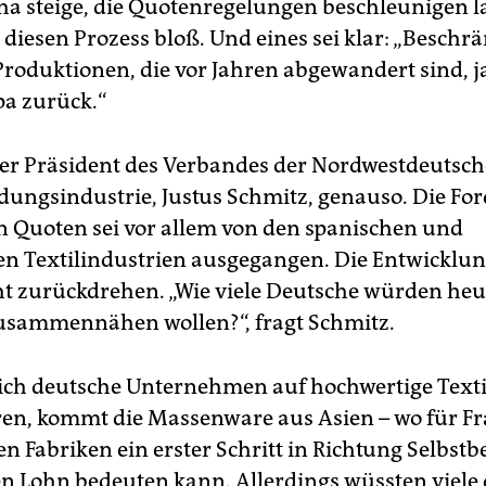
 steige, die Quotenregelungen beschleunigen l
 diesen Prozess bloß. Und eines sei klar: „Besch
Produktionen, die vor Jahren abgewandert sind, j
a zurück.“
der Präsident des Verbandes der Nordwestdeutsche
dungsindustrie, Justus Schmitz, genauso. Die Fo
 Quoten sei vor allem von den spanischen und
hen Textilindustrien ausgegangen. Die Entwicklung
ht zurückdrehen. „Wie viele Deutsche würden heu
sammennähen wollen?“, fragt Schmitz.
ch deutsche Unternehmen auf hochwertige Texti
eren, kommt die Massenware aus Asien – wo für F
den Fabriken ein erster Schritt in Richtung Selbs
n Lohn bedeuten kann. Allerdings wüssten viele 