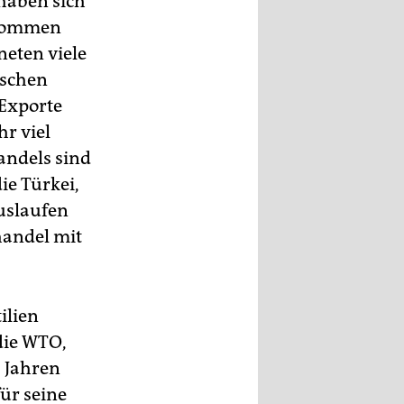
haben sich
abkommen
neten viele
ischen
 Exporte
r viel
handels sind
ie Türkei,
uslaufen
handel mit
ilien
die WTO,
s Jahren
für seine