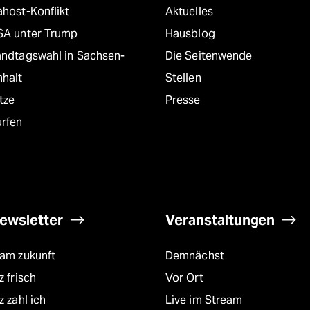
host-Konflikt
Aktuelles
SA unter Trump
Hausblog
andtagswahl in Sachsen-
Die Seitenwende
nhalt
Stellen
tze
Presse
urfen
ewsletter
Veranstaltungen
eam zukunft
Demnächst
z frisch
Vor Ort
z zahl ich
Live im Stream