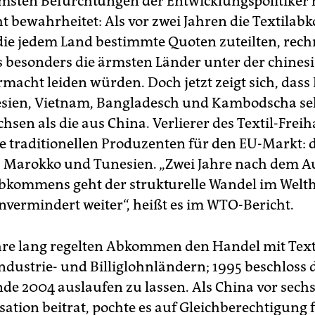
msten Befürchtungen der Entwicklungspolitiker 
ht bewahrheitet: Als vor zwei Jahren die Textil
 die jedem Land bestimmte Quoten zuteilten, rech
s besonders die ärmsten Länder unter der chines
rmacht leiden würden. Doch jetzt zeigt sich, dass
sien, Vietnam, Bangladesch und Kambodscha seh
hsen als die aus China. Verlierer des Textil-Frei
e traditionellen Produzenten für den EU-Markt: d
Marokko und Tunesien. „Zwei Jahre nach dem A
abkommens geht der strukturelle Wandel im Welt
unvermindert weiter“, heißt es im WTO-Bericht.
hre lang regelten Abkommen den Handel mit Text
ndustrie- und Billiglohnländern; 1995 beschloss 
Ende 2004 auslaufen zu lassen. Als China vor sech
ation beitrat, pochte es auf Gleichberechtigung 