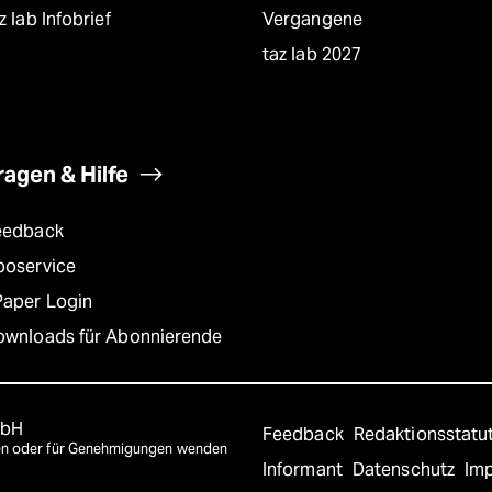
z lab Infobrief
Vergangene
taz lab 2027
ragen & Hilfe
eedback
boservice
Paper Login
ownloads für Abonnierende
mbH
Feedback
Redaktionsstatu
agen oder für Genehmigungen wenden
Informant
Datenschutz
Im