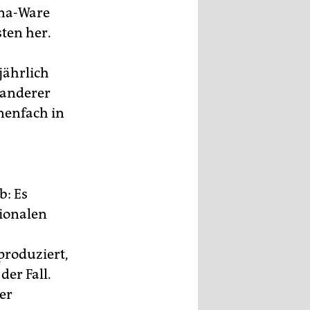
ina-Ware
ten her.
jährlich
n anderer
onenfach in
b: Es
tionalen
produziert,
der Fall.
er