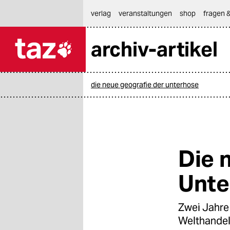
hautnavigation anspringen
hauptinhalt anspringen
footer anspringen
verlag
veranstaltungen
shop
fragen &
archiv-artikel

taz zahl ich
taz zahl ich
die neue geografie der unterhose
themen
politik
öko
Die 
gesellschaft
Unte
kultur
Zwei Jahre 
sport
Welthandel