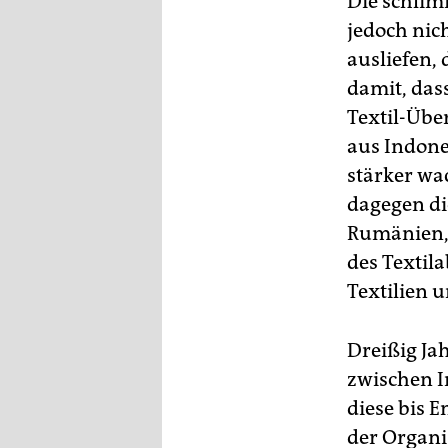
Die schlim
epaper login
jedoch nic
ausliefen,
damit, das
Textil-Übe
aus Indone
stärker wac
dagegen di
Rumänien, 
des Textil
Textilien 
Dreißig Ja
zwischen I
diese bis 
der Organis