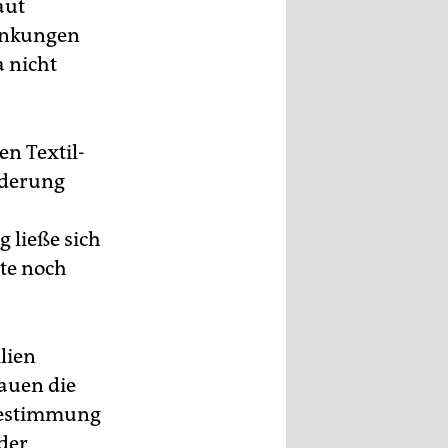
aut
ränkungen
a nicht
n Textil-
rderung
 ließe sich
te noch
lien
rauen die
tbestimmung
der