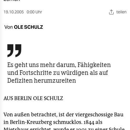
berlin
19.10.2005
0:00 Uhr
teilen
nord
wahrheit
Von
OLE SCHULZ
verlag

verlag
veranstaltungen
Es geht uns mehr darum, Fähigkeiten
und Fortschritte zu würdigen als auf
shop
Defiziten herumzureiten
fragen & hilfe
unterstützen
AUS BERLIN
OLE SCHULZ
abo
Von außen betrachtet, ist der viergeschossige Bau
genossenschaft
in Berlin-Kreuzberg schmucklos. 1844 als
Mietshaus errichtet, wurde er 1901 zu einer Schule