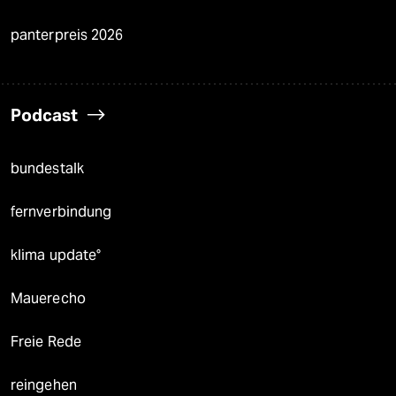
panterpreis 2026
Podcast
bundestalk
fernverbindung
klima update°
Mauerecho
Freie Rede
reingehen