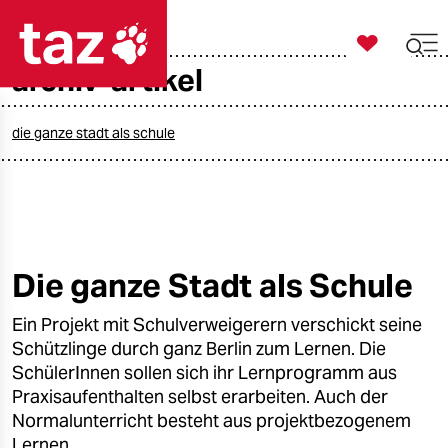

taz zahl ich
archiv-artikel

taz zahl ich
taz zahl ich
die ganze stadt als schule
themen
politik
öko
Die ganze Stadt als Schule
gesellschaft
Ein Projekt mit Schulverweigerern verschickt seine
Schützlinge durch ganz Berlin zum Lernen. Die
kultur
SchülerInnen sollen sich ihr Lernprogramm aus
Praxisaufenthalten selbst erarbeiten. Auch der
sport
Normalunterricht besteht aus projektbezogenem
Lernen