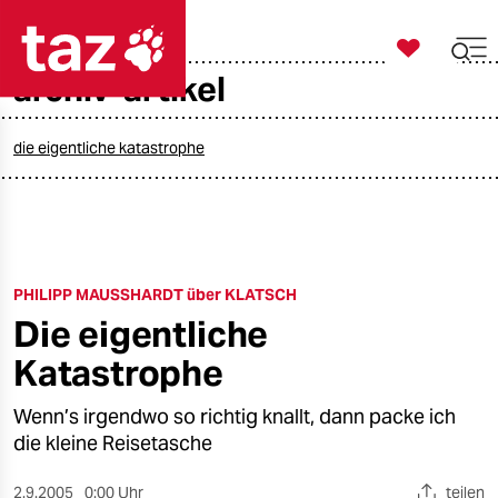

taz zahl ich
archiv-artikel

taz zahl ich
taz zahl ich
die eigentliche katastrophe
themen
politik
PHILIPP MAUSSHARDT über KLATSCH
öko
Die eigentliche
gesellschaft
Katastrophe
kultur
Wenn’s irgendwo so richtig knallt, dann packe ich
die kleine Reisetasche
sport
2.9.2005
0:00 Uhr
teilen