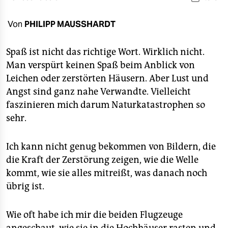
berlin
nord
Von
PHILIPP MAUSSHARDT
wahrheit
Spaß ist nicht das richtige Wort. Wirklich nicht.
Man verspürt keinen Spaß beim Anblick von
verlag
Leichen oder zerstörten Häusern. Aber Lust und
verlag
Angst sind ganz nahe Verwandte. Vielleicht
faszinieren mich darum Naturkatastrophen so
veranstaltungen
sehr.
shop
Ich kann nicht genug bekommen von Bildern, die
fragen & hilfe
die Kraft der Zerstörung zeigen, wie die Welle
unterstützen
kommt, wie sie alles mitreißt, was danach noch
übrig ist.
abo
genossenschaft
Wie oft habe ich mir die beiden Flugzeuge