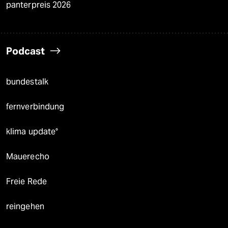
panterpreis 2026
Podcast
bundestalk
fernverbindung
klima update°
Mauerecho
Freie Rede
reingehen