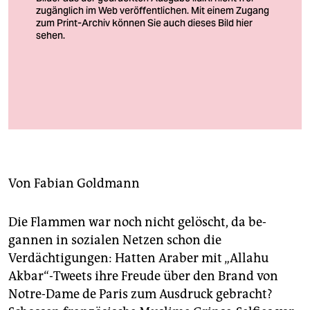
berlin
nord
wahrheit
verlag
Max P. Haering, L’incendie de Notre-Dame, 2019, Acryl auf MDF-
Platte, 95 x 140 cm
verlag
Foto: Max P. Haering
veranstaltungen
shop
Von
Fabian Goldmann
fragen & hilfe
Die Flammen war noch nicht gelöscht, da be­
unterstützen
gannen in sozialen Netzen schon die
Verdächtigungen: Hatten Araber mit „Allahu
abo
Akbar“-Tweets ihre Freude über den Brand von
genossenschaft
Notre-Dame de Paris zum Ausdruck gebracht?