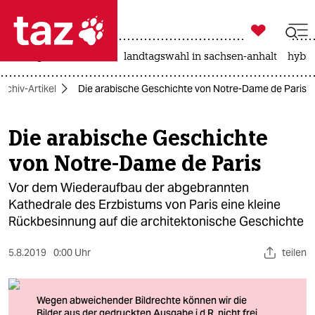

taz zahl ich
niedrigwasser
rente
landtagswahl in sachsen-anhalt
hybri

taz zahl ich
Archiv-Artikel
Die arabische Geschichte von Notre-Dame de Paris
taz zahl ich
themen
Die arabische Geschichte
von Notre-Dame de Paris
politik
Vor dem Wiederaufbau der abgebrannten
öko
Kathedrale des Erzbistums von Paris eine kleine
Rückbesinnung auf die architektonische Geschichte
gesellschaft
kultur
5.8.2019
0:00 Uhr
teilen
sport