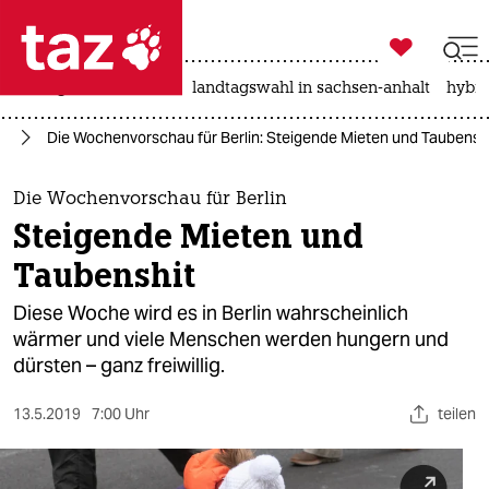

taz zahl ich
niedrigwasser
rente
landtagswahl in sachsen-anhalt
hybri

taz zahl ich
in
Die Wochenvorschau für Berlin: Steigende Mieten und Taubensh
taz zahl ich
themen
Die Wochenvorschau für Berlin
Steigende Mieten und
politik
Taubenshit
öko
Diese Woche wird es in Berlin wahrscheinlich
wärmer und viele Menschen werden hungern und
gesellschaft
dürsten – ganz freiwillig.
kultur
13.5.2019
7:00 Uhr
teilen
sport