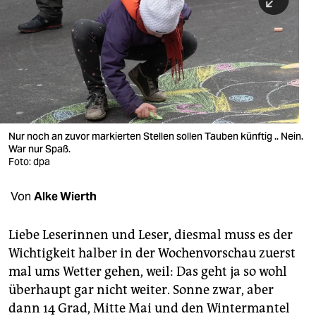
berlin
nord
wahrheit
verlag
verlag
Nur noch an zuvor markierten Stellen sollen Tauben künftig .. Nein.
War nur Spaß.
veranstaltungen
Foto: dpa
shop
Von
Alke Wierth
fragen & hilfe
unterstützen
Liebe Leserinnen und Leser, diesmal muss es der
Wichtigkeit halber in der Wochenvorschau zuerst
abo
mal ums Wetter gehen, weil: Das geht ja so wohl
überhaupt gar nicht weiter. Sonne zwar, aber
genossenschaft
dann 14 Grad, Mitte Mai und den Wintermantel