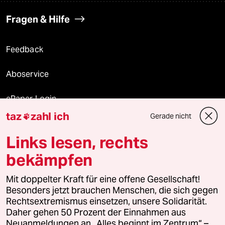
Fragen & Hilfe
Feedback
Aboservice
ePaper Login
taz
zahl ich
Gerade nicht

Downloads für Abonnierende
Links lesen, rechts
bekämpfen
© 2026 taz Verlags und Vertriebs GmbH
Mit doppelter Kraft für eine offene Gesellschaft!
Alle Rechte vorbehalten. Bei rechtlichen Fragen oder für Genehmigungen
wenden Sie sich bitte an
lizenzen@taz.de
Besonders jetzt brauchen Menschen, die sich gegen
Rechtsextremismus einsetzen, unsere Solidarität.
Daher gehen 50 Prozent der Einnahmen aus
Feedback
Redaktionsstatut
Kommune-Richtlinien
KI-
Neuanmeldungen an „Alles beginnt im Zentrum“ –