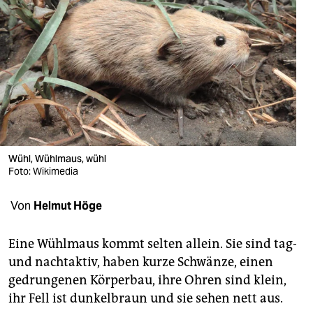
berlin
nord
wahrheit
verlag
verlag
veranstaltungen
Wühl, Wühlmaus, wühl
Foto: Wikimedia
shop
fragen & hilfe
Von
Helmut Höge
unterstützen
Eine Wühlmaus kommt selten allein. Sie sind tag-
abo
und nachtaktiv, haben kurze Schwänze, einen
gedrungenen Körperbau, ihre Ohren sind klein,
genossenschaft
ihr Fell ist dunkelbraun und sie sehen nett aus.