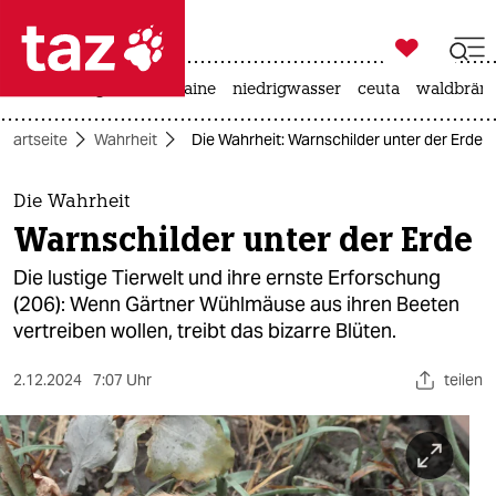

taz zahl ich
hitze
krieg in der ukraine
niedrigwasser
ceuta
waldbrän

taz zahl ich
Startseite
Wahrheit
Die Wahrheit: Warnschilder unter der Erde
taz zahl ich
themen
Die Wahrheit
Warnschilder unter der Erde
politik
Die lustige Tierwelt und ihre ernste Erforschung
öko
(206): Wenn Gärtner Wühlmäuse aus ihren Beeten
vertreiben wollen, treibt das bizarre Blüten.
gesellschaft
2.12.2024
7:07 Uhr
teilen
kultur
sport