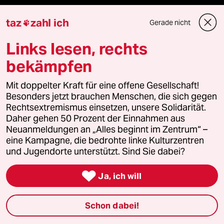
taz
zahl ich
Gerade nicht

Fragen & Hilfe
Links lesen, rechts
Feedback
bekämpfen
Aboservice
Mit doppelter Kraft für eine offene Gesellschaft!
Besonders jetzt brauchen Menschen, die sich gegen
ePaper Login
Rechtsextremismus einsetzen, unsere Solidarität.
Daher gehen 50 Prozent der Einnahmen aus
Neuanmeldungen an „Alles beginnt im Zentrum“ –
Downloads für Abonnierende
eine Kampagne, die bedrohte linke Kulturzentren
und Jugendorte unterstützt. Sind Sie dabei?

Ja, ich will
© 2026 taz Verlags und Vertriebs GmbH
Alle Rechte vorbehalten. Bei rechtlichen Fragen oder für Genehmigungen
wenden Sie sich bitte an
lizenzen@taz.de
Schon dabei!
Feedback
Redaktionsstatut
Kommune-Richtlinien
KI-