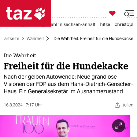

taz zahl ich
iran-krieg
landtagswahl in sachsen-anhalt
hitze
christophe

taz zahl ich
Startseite
Wahrheit
Die Wahrheit: Freiheit für die Hundekacke
taz zahl ich
themen
Die Wahrheit
Freiheit für die Hundekacke
politik
Nach der gelben Autowende: Neue grandiose
öko
Visionen der FDP aus dem Hans-Dietrich-Genscher-
Haus. Ein Generalsekretär im Ausnahmezustand.
gesellschaft
16.8.2024
7:17 Uhr
teilen
kultur
sport