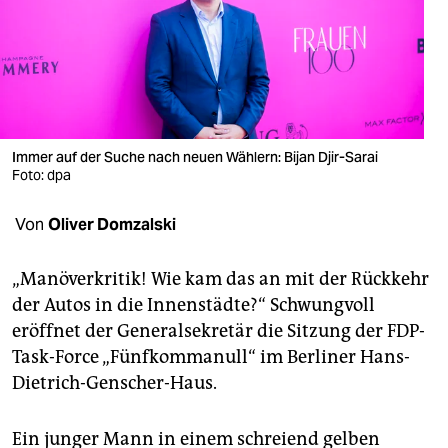
berlin
nord
wahrheit
verlag
Immer auf der Suche nach neuen Wählern: Bijan Djir-Sarai
verlag
Foto: dpa
veranstaltungen
Von
Oliver Domzalski
shop
„Manöverkritik! Wie kam das an mit der Rückkehr
fragen & hilfe
der Autos in die Innenstädte?“ Schwungvoll
eröffnet der Generalsekretär die Sitzung der FDP-
unterstützen
Task-Force „Fünfkommanull“ im Berliner Hans-
abo
Dietrich-Genscher-Haus.
genossenschaft
Ein junger Mann in einem schreiend gelben