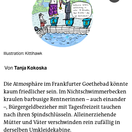
berlin
nord
wahrheit
verlag
verlag
Illustration: Kittihawk
veranstaltungen
Von
Tanja Kokoska
shop
Die Atmosphäre im Frankfurter Goethebad könnte
fragen & hilfe
kaum friedlicher sein. Im Nichtschwimmerbecken
unterstützen
kraulen barbusige Rentnerinnen – auch einander
–, Bürgergeldbezieher mit Tagesfreizeit tauchen
abo
nach ihren Spindschlüsseln. Alleinerziehende
genossenschaft
Mütter und Väter verschwinden rein zufällig in
derselben Umkleidekabine.