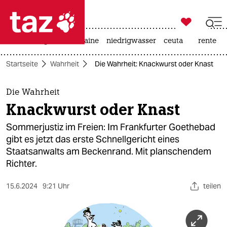

taz zahl ich
hitze
krieg in der ukraine
niedrigwasser
ceuta
rente

taz zahl ich
Startseite
Wahrheit
Die Wahrheit: Knackwurst oder Knast
taz zahl ich
themen
Die Wahrheit
Knackwurst oder Knast
politik
Sommerjustiz im Freien: Im Frankfurter Goethebad
öko
gibt es jetzt das erste Schnellgericht eines
Staatsanwalts am Beckenrand. Mit planschendem
gesellschaft
Richter.
kultur
15.6.2024
9:21 Uhr
teilen
sport