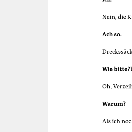
Nein, die K
Ach so.
Dreckssäck
Wie bitte?
Oh, Verzei
Warum?
Als ich no