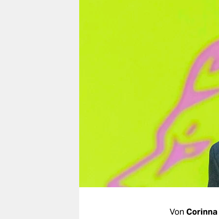
berlin
nord
wahrheit
verlag
verlag
veranstaltungen
shop
fragen & hilfe
unterstützen
abo
genossenschaft
Von
Corinna