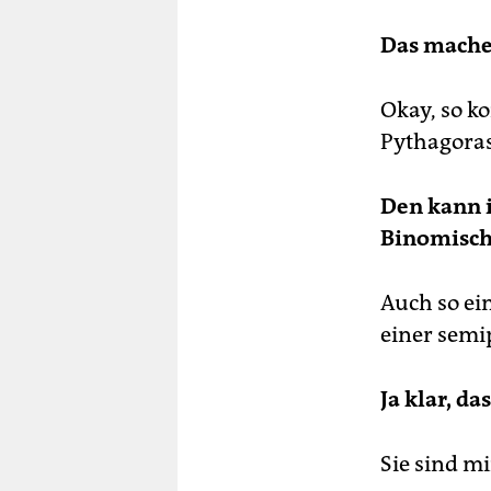
Das mache
Okay, so k
Pythagora
Den kann i
Binomisch
Auch so ei
einer sem
Ja klar, d
Sie sind m