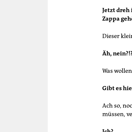
Jetzt dreh
Zappa geh
Dieser kle
Äh, nein?!
Was wollen 
Gibt es hi
Ach so, no
müssen, ve
Ich?