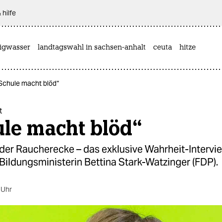
 hilfe
rigwasser
landtagswahl in sachsen-anhalt
ceuta
hitze
„Schule macht blöd“
t
ule macht blöd“
der Raucherecke – das exklusive Wahrheit-Intervie
ildungsministerin Bettina Stark-Watzinger (FDP).
 Uhr