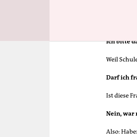
Ich bitte 
Weil Schul
Darf ich f
Ist diese F
Nein, war 
Also: Habe