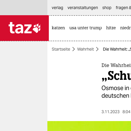
hautnavigation anspringen
hauptinhalt anspringen
footer anspringen
verlag
veranstaltungen
shop
fragen &
katzen
usa unter trump
hitze
nied

taz zahl ich
taz zahl ich
Startseite
Wahrheit
Die Wahrheit: 
themen
politik
Die Wahrhei
„Sch
öko
Osmose in 
gesellschaft
deutschen B
kultur
3.11.2023
8:04
sport