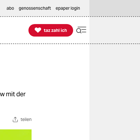
abo
genossenschaft
epaper login

taz zahl ich
taz zahl ich
w mit der
teilen