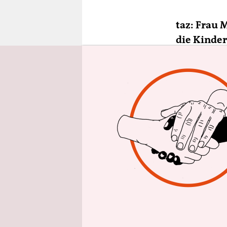
epaper login
taz: Frau 
die Kinder
müssen?
Bettina St