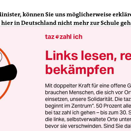
Minister, können Sie uns möglicherweise erklä
 hier in Deutschland nicht mehr zur Schule ge
taz
zahl ich

ark-Watzinger:
Kann ich, aber soll ich auch?
Links lesen, r
bekämpfen
Mit doppelter Kraft für eine offene G
brauchen Menschen, die sich vor O
einsetzen, unsere Solidarität. Die ta
beginnt im Zentrum“. 50 Prozent a
bei taz zahl ich gehen – bis zum 30
die linke, selbstverwaltete Orte unte
bevor sie verschwinden. Sind Sie da