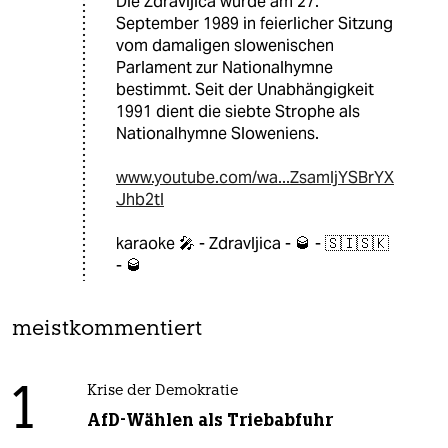
Die Zdravljica wurde am 27.
September 1989 in feierlicher Sitzung
vom damaligen slowenischen
Parlament zur Nationalhymne
bestimmt. Seit der Unabhängigkeit
1991 dient die siebte Strophe als
Nationalhymne Sloweniens.
www.youtube.com/wa...ZsamljYSBrYX
Jhb2tl
karaoke 🎤 - Zdravljica - 🥃 - 🇸🇮🇸🇰
- 🥃
meistkommentiert
1
Krise der Demokratie
AfD-Wählen als Triebabfuhr