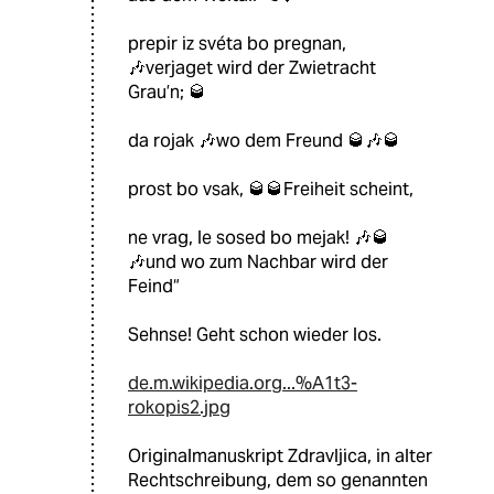
prepir iz svéta bo pregnan,
🎶verjaget wird der Zwietracht
Grau’n; 🥃
da rojak 🎶wo dem Freund 🥃🎶🥃
prost bo vsak, 🥃🥃Freiheit scheint,
ne vrag, le sosed bo mejak! 🎶🥃
🎶und wo zum Nachbar wird der
Feind“
Sehnse! Geht schon wieder los.
de.m.wikipedia.org...%A1t3-
rokopis2.jpg
Originalmanuskript Zdravljica, in alter
Rechtschreibung, dem so genannten