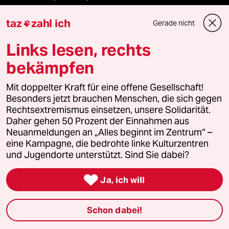
taz
zahl ich
taz Archiv
Gerade nicht

Links lesen, rechts
bekämpfen
Mehr taz Angebote
Mit doppelter Kraft für eine offene Gesellschaft!
Besonders jetzt brauchen Menschen, die sich gegen
Reisen
Rechtsextremismus einsetzen, unsere Solidarität.
Daher gehen 50 Prozent der Einnahmen aus
Kantine
Neuanmeldungen an „Alles beginnt im Zentrum“ –
eine Kampagne, die bedrohte linke Kulturzentren
Shop
und Jugendorte unterstützt. Sind Sie dabei?
Anzeigen

Ja, ich will
Schon dabei!
Fragen & Hilfe