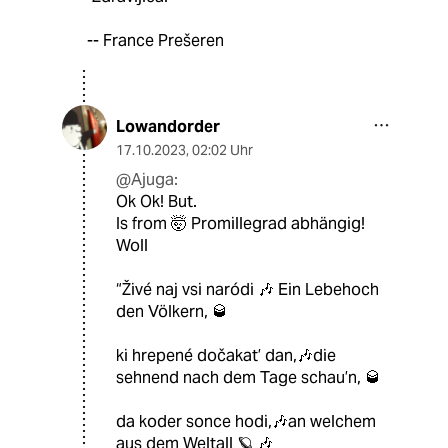
-- France Prešeren
Lowandorder
17.10.2023
,
02:02 Uhr
@Ajuga:
Ok Ok! But.
Is from 🤯 Promillegrad abhängig!
Woll
“Živé naj vsi naródi 🎶 Ein Lebehoch
den Völkern, 🥃
ki hrepené dočakat’ dan,🎶die
sehnend nach dem Tage schau’n, 🥃
da koder sonce hodi,🎶an welchem
aus dem Weltall 🪐 🎶