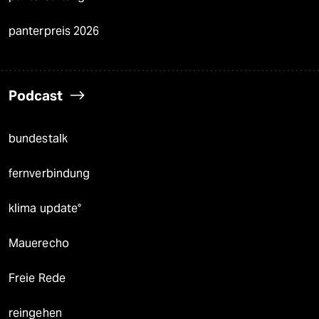
panterpreis 2026
Podcast
bundestalk
fernverbindung
klima update°
Mauerecho
Freie Rede
reingehen