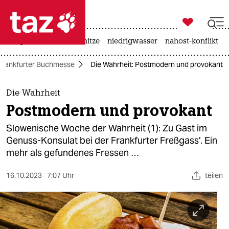

taz zahl ich
krieg in der ukraine
hitze
niedrigwasser
nahost-konflikt

taz zahl ich
Frankfurter Buchmesse
Die Wahrheit: Postmodern und provokant
taz zahl ich
themen
Die Wahrheit
Postmodern und provokant
politik
Slowenische Woche der Wahrheit (1): Zu Gast im
öko
Genuss-Konsulat bei der Frankfurter Freßgass’. Ein
mehr als gefundenes Fressen …
gesellschaft
16.10.2023
7:07 Uhr
teilen
kultur
sport