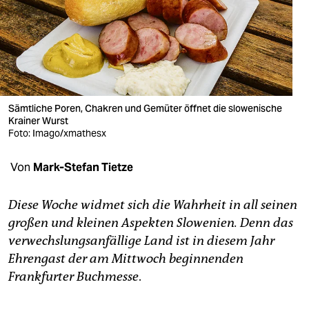
berlin
nord
wahrheit
verlag
Sämtliche Poren, Chakren und Gemüter öffnet die slowenische
verlag
Krainer Wurst
Foto: Imago/xmathesx
veranstaltungen
Von
Mark-Stefan Tietze
shop
fragen & hilfe
Diese Woche widmet sich die Wahrheit in all seinen
großen und kleinen Aspekten Slowenien. Denn das
unterstützen
verwechslungsanfällige Land ist in diesem Jahr
abo
Ehrengast der am Mittwoch beginnenden
Frankfurter Buchmesse
.
genossenschaft