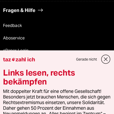
Fragen & Hilfe
Feedback
Aboservice
ePaper Login
taz
zahl ich
Gerade nicht

Downloads für Abonnierende
Links lesen, rechts
bekämpfen
© 2026 taz Verlags und Vertriebs GmbH
Alle Rechte vorbehalten. Bei rechtlichen Fragen oder für Genehmigungen
Mit doppelter Kraft für eine offene Gesellschaft!
wenden Sie sich bitte an
lizenzen@taz.de
Besonders jetzt brauchen Menschen, die sich gegen
Rechtsextremismus einsetzen, unsere Solidarität.
Daher gehen 50 Prozent der Einnahmen aus
Feedback
Redaktionsstatut
Kommune-Richtlinien
KI-
Neuanmeldungen an „Alles beginnt im Zentrum“ –