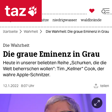

taz zahl ich
krieg in der ukraine
hitze
niedrigwasser
waldbrände

taz zahl ich
Startseite
Wahrheit
Die Wahrheit: Die graue Eminenz in Grau
taz zahl ich
themen
Die Wahrheit
Die graue Eminenz in Grau
politik
Heute in unserer beliebten Reihe „Schurken, die die
öko
Welt beherrschen wollen“: Tim „Kellner“ Cook, der
wahre Apple-Schnitzer.
gesellschaft
12.1.2022
8:07 Uhr
teilen
kultur
sport