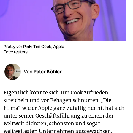
berlin
nord
wahrheit
verlag
Pretty vor Pink: Tim Cook, Apple
verlag
Foto: reuters
veranstaltungen
Von
Peter Köhler
shop
fragen & hilfe
Eigentlich könnte sich
Tim Cook
zufrieden
unterstützen
streicheln und vor Behagen schnurren. „Die
Firma“, wie er
Apple
ganz zufällig nennt, hat sich
abo
unter seiner Geschäftsführung zu einem der
genossenschaft
weltweit dicksten, schönsten und sogar
weltweitesten Unternehmen ausgewachsen.