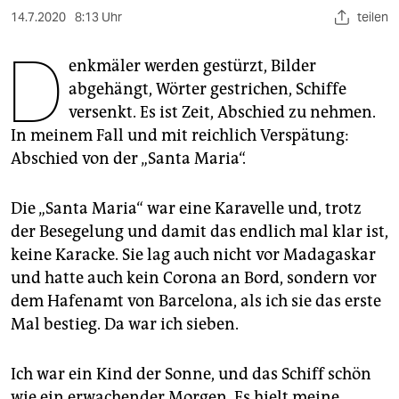
berlin
14.7.2020
8:13 Uhr
teilen
nord
D
enkmäler werden gestürzt, Bilder
wahrheit
abgehängt, Wörter gestrichen, Schiffe
versenkt. Es ist Zeit, Abschied zu nehmen.
verlag
In meinem Fall und mit reichlich Verspätung:
verlag
Abschied von der „Santa Maria“.
veranstaltungen
Die „Santa Maria“ war eine Karavelle und, trotz
shop
der Besegelung und damit das endlich mal klar ist,
keine Karacke. Sie lag auch nicht vor Madagaskar
fragen & hilfe
und hatte auch kein Corona an Bord, sondern vor
unterstützen
dem Hafenamt von Barcelona, als ich sie das erste
Mal bestieg. Da war ich sieben.
abo
genossenschaft
Ich war ein Kind der Sonne, und das Schiff schön
wie ein erwachender Morgen. Es hielt meine