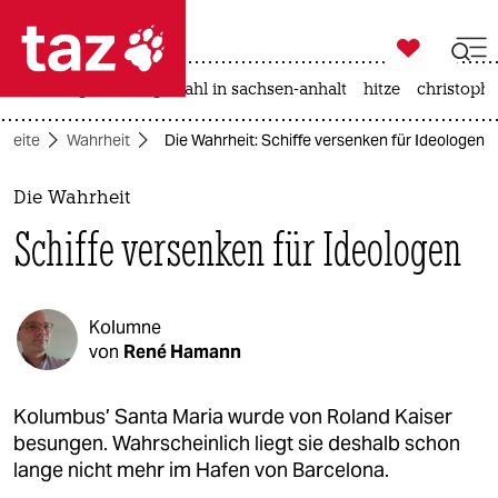

taz zahl ich
iran-krieg
landtagswahl in sachsen-anhalt
hitze
christophe

taz zahl ich
tseite
Wahrheit
Die Wahrheit: Schiffe versenken für Ideologen
taz zahl ich
themen
Die Wahrheit
Schiffe versenken für Ideologen
politik
öko
Kolumne
gesellschaft
von
René Hamann
kultur
Kolumbus’ Santa Maria wurde von Roland Kaiser
besungen. Wahrscheinlich liegt sie deshalb schon
sport
lange nicht mehr im Hafen von Barcelona.