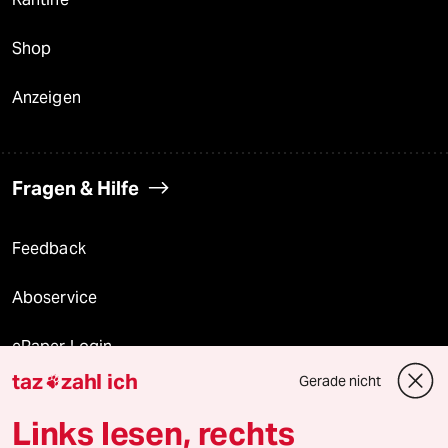
Shop
Anzeigen
Fragen & Hilfe
Feedback
Aboservice
ePaper Login
taz
zahl ich
Gerade nicht

Downloads für Abonnierende
Links lesen, rechts