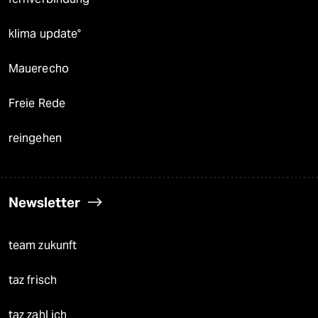
klima update°
Mauerecho
Freie Rede
reingehen
Newsletter
team zukunft
taz frisch
taz zahl ich