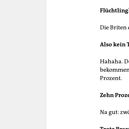
Flüchtling
Die Briten 
Also kein
Hahaha. De
bekommen 
Prozent.
Zehn Proz
Na gut: zwö