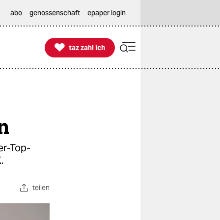
abo
genossenschaft
epaper login

taz zahl ich
taz zahl ich
ln
er-Top-
.
teilen