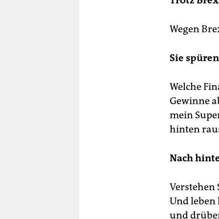
Trotz Brex
Wegen Brexi
Sie spüren
Welche Fin
Gewinne ab
mein Super
hinten rau
Nach hint
Verstehen S
Und leben 
und drüber