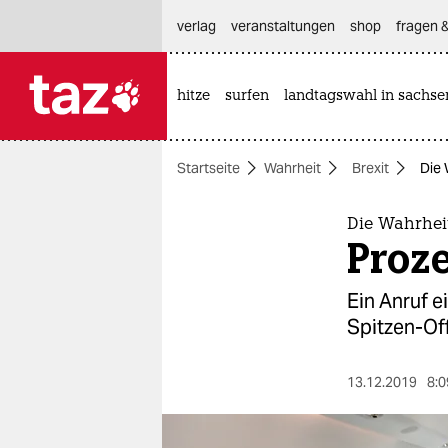
hautnavigation anspringen
hauptinhalt anspringen
footer anspringen
verlag
veranstaltungen
shop
fragen &
hitze
surfen
landtagswahl in sachse

taz zahl ich
taz zahl ich
Startseite
Wahrheit
Brexit
Die 
themen
politik
Die Wahrhei
Proze
öko
Ein Anruf 
gesellschaft
Spitzen-Of
kultur
13.12.2019
8:0
sport