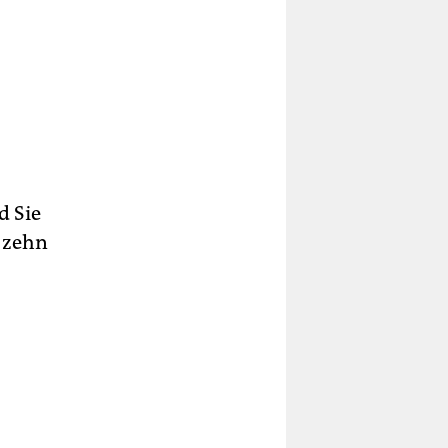
d Sie
 zehn