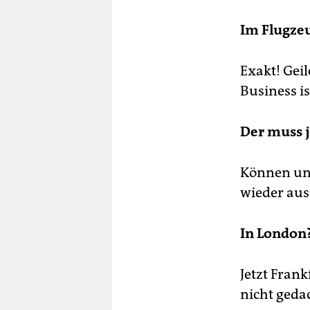
Im Flugze
Exakt! Gei
Business i
Der muss j
Können uns
wieder aus
In London
Jetzt Frank
nicht gedac