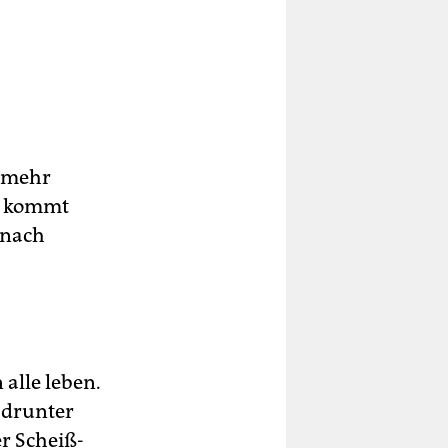
h mehr
er kommt
 nach
 alle leben.
 drunter
er Scheiß-