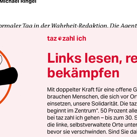
Michael Ringel
ormaler Tag in der Wahrheit-Redaktion. Die Agent
 sich hin. Die Briten haben gewählt. Boris Johnson
taz
zahl ich

ewonnen und wird erneut Pre­mier­minister Großb
 plötzlich das Telefon.
Links lesen, r
bekämpfen
t. Ja, bitte?
Mit doppelter Kraft für eine offene G
brauchen Menschen, die sich vor O
einsetzen, unsere Solidarität. Die ta
beginnt im Zentrum“. 50 Prozent a
bei taz zahl ich gehen – bis zum 30
die linke, selbstverwaltete Orte unte
bevor sie verschwinden. Sind Sie da