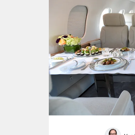
berlin
nord
wahrheit
verlag
verlag
veranstaltungen
shop
fragen & hilfe
unterstützen
abo
genossenschaft