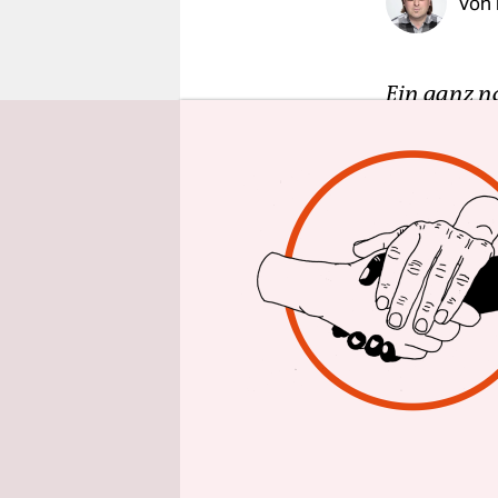
Von
epaper login
Ein ganz n
rattern vor
die Wahl g
Da klingelt
Die Wahrhei