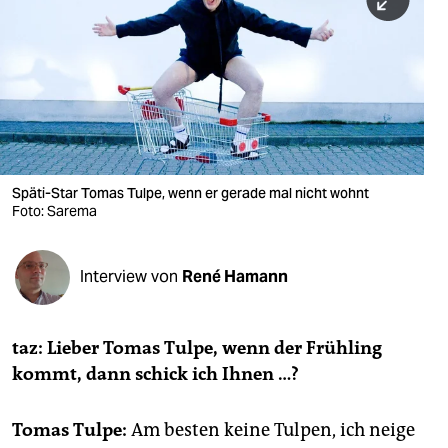
berlin
nord
wahrheit
verlag
verlag
Späti-Star Tomas Tulpe, wenn er gerade mal nicht wohnt
Foto: Sarema
veranstaltungen
shop
Interview von
René Hamann
fragen & hilfe
unterstützen
taz: Lieber Tomas Tulpe, wenn der Frühling
kommt, dann schick ich Ihnen …?
abo
genossenschaft
Tomas Tulpe:
Am besten keine Tulpen, ich neige