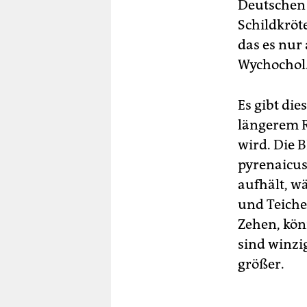
Deutschen 
Schildkröt
das es nur 
Wychochol
Es gibt die
längerem R
wird. Die 
pyrenaicus
aufhält, w
und Teiche
Zehen, kön
sind winzi
größer.