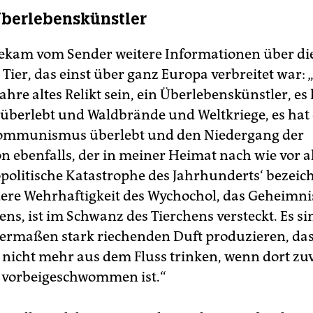
Überlebenskünstler
kam vom Sender weitere Informationen über die
ier, das einst über ganz Europa verbreitet war: „E
ahre altes Relikt sein, ein Überlebenskünstler, es 
erlebt und Waldbrände und Weltkriege, es hat d
ommunismus überlebt und den Niedergang der
n ebenfalls, der in meiner Heimat nach wie vor a
opolitische Katastrophe des Jahrhunderts‘ bezeic
ere Wehrhaftigkeit des Wychochol, das Geheimni
ens, ist im Schwanz des Tierchens versteckt. Es s
dermaßen stark riechenden Duft produzieren, das
 nicht mehr aus dem Fluss trinken, wenn dort zuv
 vorbeigeschwommen ist.“