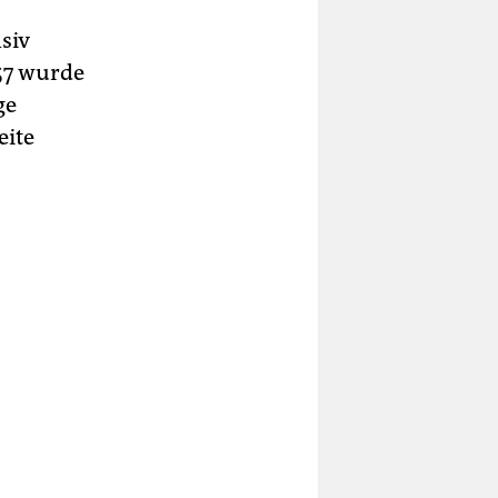
siv
957 wurde
ge
eite