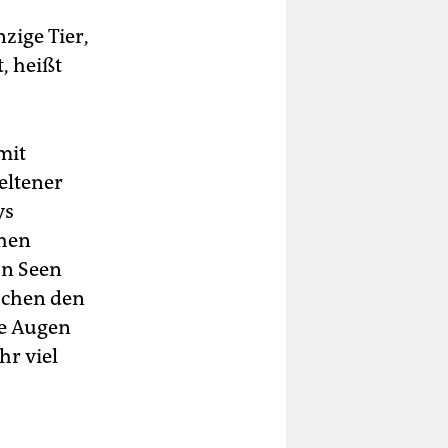
zige Tier,
, heißt
mit
eltener
ys
chen
an Seen
schen den
re Augen
hr viel