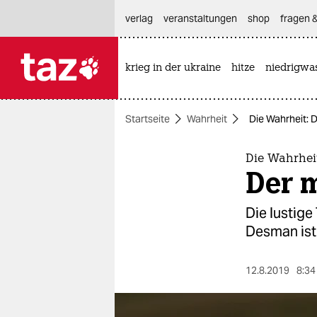
hautnavigation anspringen
hauptinhalt anspringen
footer anspringen
verlag
veranstaltungen
shop
fragen &
krieg in der ukraine
hitze
niedrigwa

taz zahl ich
taz zahl ich
Startseite
Wahrheit
Die Wahrheit: 
themen
politik
Die Wahrhei
Der 
öko
Die lustige
gesellschaft
Desman ist 
kultur
12.8.2019
8:34
sport