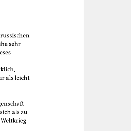
 russischen
ihe sehr
eses
klich,
r als leicht
genschaft
sich als zu
 Weltkrieg