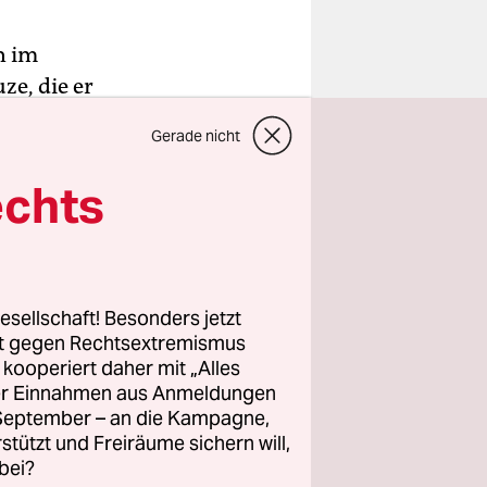
n im
e, die er
rf“
Gerade nicht
ocus
ist der
llöser ist
echts
filmteam,
nd zu
esellschaft! Besonders jetzt
r Kaminer
rt gegen Rechtsextremismus
z kooperiert daher mit „Alles
Sie etwa so
ller Einnahmen aus Anmeldungen
schen
. September – an die Kampagne,
h gern an.
rstützt und Freiräume sichern will,
bei?