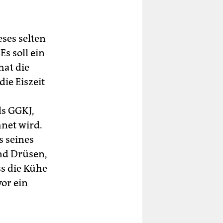
ses selten
s soll ein
hat die
ie Eiszeit
ls GGKJ,
hnet wird.
s seines
ind Drüsen,
s die Kühe
or ein