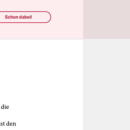
Schon dabei!
 die
ist den