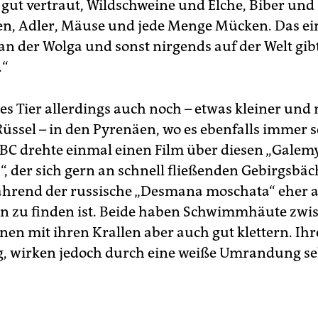
gut vertraut, Wildschweine und Elche, Biber und
en, Adler, Mäuse und jede Menge Mücken. Das ein
an der Wolga und sonst nirgends auf der Welt gibt
.“
ses Tier allerdings auch noch – etwas kleiner und 
üssel – in den Pyrenäen, wo es ebenfalls immer s
BBC drehte einmal einen Film über diesen „Galem
“, der sich gern an schnell fließenden Gebirgsbä
ährend der russische „Desmana moschata“ eher 
n zu finden ist. Beide haben Schwimmhäute zwi
nen mit ihren Krallen aber auch gut klettern. Ih
g, wirken jedoch durch eine weiße Umrandung se