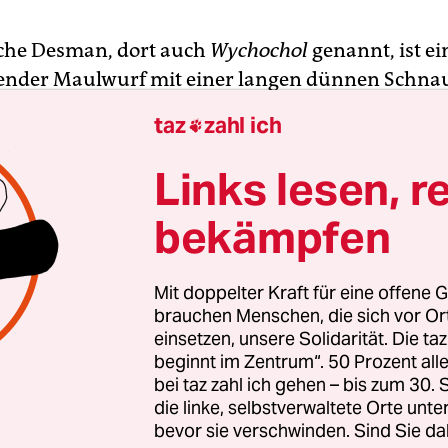
che Desman, dort auch
Wychochol
genannt, ist ei
ender Maulwurf mit einer langen dünnen Schnauz
chel benutzen kann. Das auch als „Wassermaulwu
taz
zahl ich

e Tier ist sehr selten geworden, für das Magazin
F
on „fast ein Fabelwesen“, aber für Kreuzworträtse
Links lesen, r
wurfsart mit sechs Buchstaben ziemlich real.
bekämpfen
he Fernsehen finanzierte im Frühjahr ein Natur
lebenden Desman im Wolgagebiet aufzuspüren u
Mit doppelter Kraft für eine offene G
s Sprecher wollten sie den Schriftsteller Wladimi
brauchen Menschen, die sich vor O
einsetzen, unsere Solidarität. Die ta
en. Der fragte den Redakteur verwundert: „Haben 
beginnt im Zentrum“. 50 Prozent a
 Sprecher, dass sie einen Laien mit starkem russi
bei taz zahl ich gehen – bis zum 30
euern müssen?“ Er nahm dann aber den Job doc
die linke, selbstverwaltete Orte unte
bevor sie verschwinden. Sind Sie da