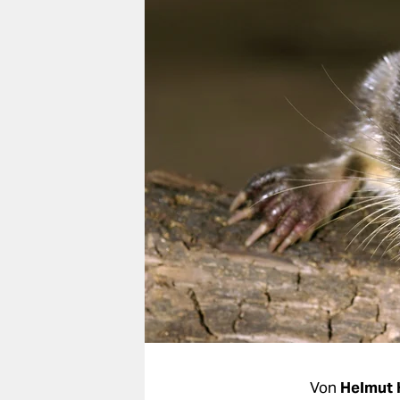
berlin
nord
wahrheit
verlag
verlag
veranstaltungen
shop
fragen & hilfe
unterstützen
abo
genossenschaft
Von
Helmut