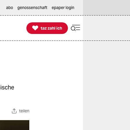
abo
genossenschaft
epaper login

taz zahl ich
taz zahl ich
sische
teilen