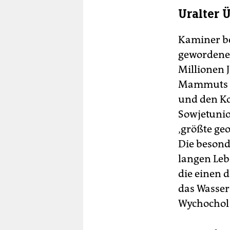
Uralter 
Kaminer be
gewordene T
Millionen J
Mammuts üb
und den K
Sowjetunio
‚größte ge
Die besond
langen Leb
die einen 
das Wasser
Wychochol