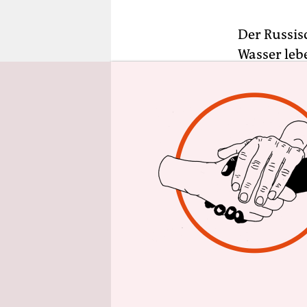
epaper login
Der Russis
Wasser leb
als Schnor
bezeichnet
Desman sch
diese Maul
Das deutsc
um einen 
filmen. Al
verpflicht
wenig gute
Akzent anh