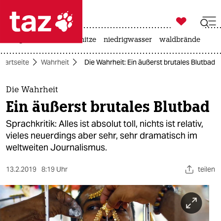

taz zahl ich
krieg in der ukraine
hitze
niedrigwasser
waldbrände

taz zahl ich
Startseite
Wahrheit
Die Wahrheit: Ein äußerst brutales Blutbad
taz zahl ich
themen
Die Wahrheit
Ein äußerst brutales Blutbad
politik
Sprachkritik: Alles ist absolut toll, nichts ist relativ,
öko
vieles neuerdings aber sehr, sehr dramatisch im
weltweiten Journalismus.
gesellschaft
13.2.2019
8:19 Uhr
teilen
kultur
sport