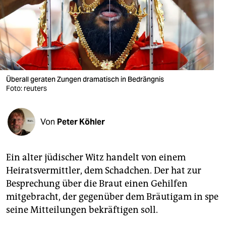
berlin
nord
wahrheit
verlag
Überall geraten Zungen dramatisch in Bedrängnis
verlag
Foto: reuters
veranstaltungen
Von
Peter Köhler
shop
fragen & hilfe
Ein alter jüdischer Witz handelt von einem
unterstützen
Heiratsvermittler, dem Schadchen. Der hat zur
Besprechung über die Braut einen Gehilfen
abo
mitgebracht, der gegenüber dem Bräutigam in spe
genossenschaft
seine Mitteilungen bekräftigen soll.