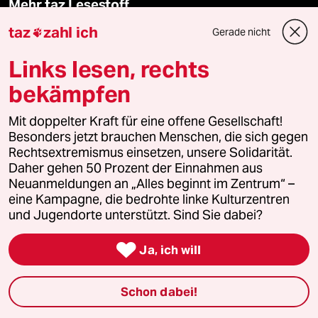
Mehr taz Lesestoff
taz
zahl ich
Gerade nicht

taz Blogs
Links lesen, rechts
taz FUTURZWEI
bekämpfen
Le Monde diplomatique
Mit doppelter Kraft für eine offene Gesellschaft!
Besonders jetzt brauchen Menschen, die sich gegen
Rechtsextremismus einsetzen, unsere Solidarität.
taz Archiv
Daher gehen 50 Prozent der Einnahmen aus
Neuanmeldungen an „Alles beginnt im Zentrum“ –
eine Kampagne, die bedrohte linke Kulturzentren
und Jugendorte unterstützt. Sind Sie dabei?
Mehr taz Angebote

Ja, ich will
Reisen
Schon dabei!
Kantine