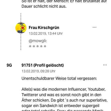
So ist er halt, der Mensch: Er hält Brutalität auf
Dauer schlicht nicht aus.
Frau Kirschgrün
13.02.2019
,
13:44 Uhr
@mowgli:
⭐️ ⭐️ ⭐️ ⭐️ ⭐️
91751 (Profil gelöscht)
9G
13.02.2019
,
09:28 Uhr
Unentschuldbarer Weise total vergessen:
Alle(s) was die modernen Influencer, Youtuber,
Twitterer und was es sonst noch gibt in den
Äther schicken. Da gibt´s auch nur superlative,
sogar ein Sandwich ist entweder supergeil