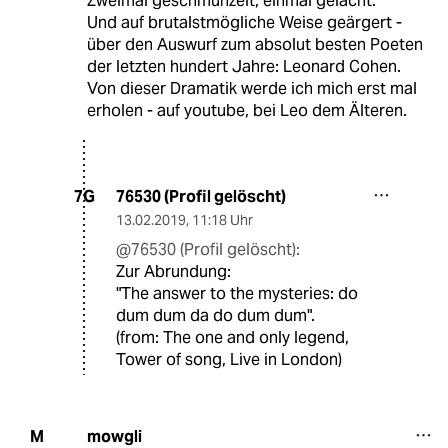
Zweimal geschmunzelt, einmal gelacht.
Und auf brutalstmögliche Weise geärgert -
über den Auswurf zum absolut besten Poeten
der letzten hundert Jahre: Leonard Cohen.
Von dieser Dramatik werde ich mich erst mal
erholen - auf youtube, bei Leo dem Älteren.
76530 (Profil gelöscht)
7G
13.02.2019
,
11:18 Uhr
@76530 (Profil gelöscht):
Zur Abrundung:
"The answer to the mysteries: do
dum dum da do dum dum".
(from: The one and only legend,
Tower of song, Live in London)
mowgli
M