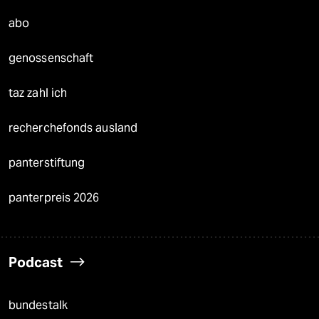
abo
genossenschaft
taz zahl ich
recherchefonds ausland
panterstiftung
panterpreis 2026
Podcast
bundestalk