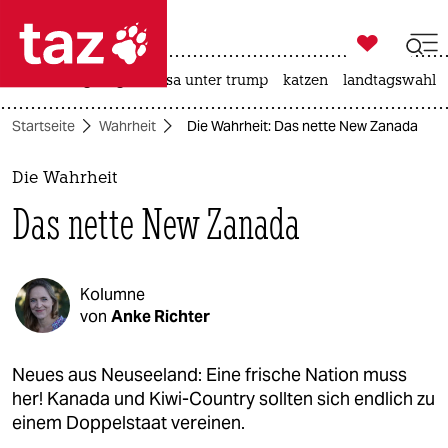

taz zahl ich
hitze
bergsteigen
usa unter trump
katzen
landtagswahl i

taz zahl ich
Startseite
Wahrheit
Die Wahrheit: Das nette New Zanada
taz zahl ich
themen
Die Wahrheit
Das nette New Zanada
politik
öko
Kolumne
gesellschaft
von
Anke Richter
kultur
Neues aus Neuseeland: Eine frische Nation muss
her! Kanada und Kiwi-Country sollten sich endlich zu
sport
einem Doppelstaat vereinen.