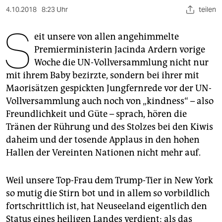
berlin
4.10.2018
8:23 Uhr
teilen
nord
S
eit unsere von allen angehimmelte
wahrheit
Premierministerin Jacinda Ardern vorige
Woche die UN-Vollversammlung nicht nur
verlag
mit ihrem Baby bezirzte, sondern bei ihrer mit
verlag
Maorisätzen gespickten Jungfernrede vor der UN-
Vollversammlung auch noch von „kindness“ – also
veranstaltungen
Freundlichkeit und Güte – sprach, hören die
shop
Tränen der Rührung und des Stolzes bei den Kiwis
daheim und der tosende Applaus in den hohen
fragen & hilfe
Hallen der Vereinten Nationen nicht mehr auf.
unterstützen
Weil unsere Top-Frau dem Trump-Tier in New York
abo
so mutig die Stirn bot und in allem so vorbildlich
genossenschaft
fortschrittlich ist, hat Neuseeland eigentlich den
Status eines heiligen Landes verdient: als das