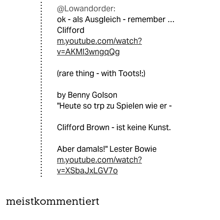
@Lowandorder:
ok - als Ausgleich - remember …
Clifford
m.youtube.com/watch?
v=AKMI3wngqQg
(rare thing - with Toots!;)
by Benny Golson
"Heute so trp zu Spielen wie er -
Clifford Brown - ist keine Kunst.
Aber damals!" Lester Bowie
m.youtube.com/watch?
v=XSbaJxLGV7o
meistkommentiert