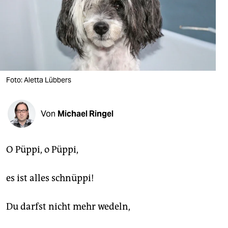
berlin
nord
wahrheit
verlag
Foto: Aletta Lübbers
verlag
veranstaltungen
Von
Michael Ringel
shop
fragen & hilfe
O Püppi, o Püppi,
unterstützen
es ist alles schnüppi!
abo
Du darfst nicht mehr wedeln,
genossenschaft