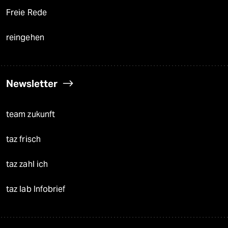
Freie Rede
reingehen
Newsletter
team zukunft
taz frisch
taz zahl ich
taz lab Infobrief