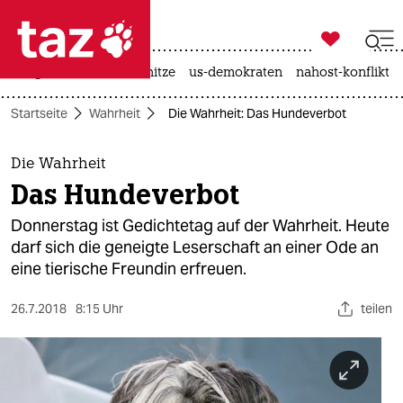

taz zahl ich
krieg in der ukraine
hitze
us-demokraten
nahost-konflikt

taz zahl ich
Startseite
Wahrheit
Die Wahrheit: Das Hundeverbot
taz zahl ich
themen
Die Wahrheit
Das Hundeverbot
politik
Donnerstag ist Gedichtetag auf der Wahrheit. Heute
öko
darf sich die geneigte Leserschaft an einer Ode an
eine tierische Freundin erfreuen.
gesellschaft
26.7.2018
8:15 Uhr
teilen
kultur
sport