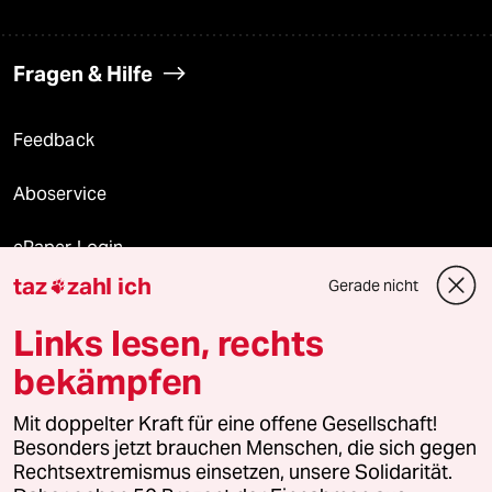
Fragen & Hilfe
Feedback
Aboservice
ePaper Login
taz
zahl ich
Gerade nicht

Downloads für Abonnierende
Links lesen, rechts
bekämpfen
© 2026 taz Verlags und Vertriebs GmbH
Alle Rechte vorbehalten. Bei rechtlichen Fragen oder für Genehmigungen
Mit doppelter Kraft für eine offene Gesellschaft!
wenden Sie sich bitte an
lizenzen@taz.de
Besonders jetzt brauchen Menschen, die sich gegen
Rechtsextremismus einsetzen, unsere Solidarität.