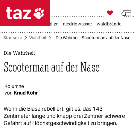

taz zahl ich
krieg in der ukraine
hitze
niedrigwasser
waldbrände

taz zahl ich
Startseite
Wahrheit
Die Wahrheit: Scooterman auf der Nase
taz zahl ich
themen
Die Wahrheit
Scooterman auf der Nase
politik
öko
Kolumne
von
Knud Kohr
gesellschaft
kultur
Wenn die Blase rebelliert, gilt es, das 143
Zentimeter lange und knapp drei Zentner schwere
sport
Gefährt auf Höchstgeschwindigkeit zu bringen.