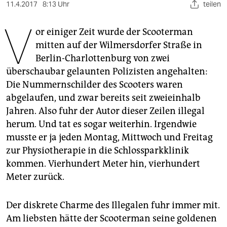
berlin
11.4.2017
8:13 Uhr
teilen
V
nord
or einiger Zeit wurde der Scooterman
mitten auf der Wilmersdorfer Straße in
wahrheit
Berlin-Charlottenburg von zwei
verlag
überschaubar gelaunten Polizisten angehalten:
Die Nummernschilder des Scooters waren
verlag
abgelaufen, und zwar bereits seit zweieinhalb
veranstaltungen
Jahren. Also fuhr der Autor dieser Zeilen illegal
herum. Und tat es sogar weiterhin. Irgendwie
shop
musste er ja jeden Montag, Mittwoch und Freitag
fragen & hilfe
zur Physiotherapie in die Schlossparkklinik
kommen. Vierhundert Meter hin, vierhundert
unterstützen
Meter zurück.
abo
Der diskrete Charme des Illegalen fuhr immer mit.
genossenschaft
Am liebsten hätte der Scooterman seine goldenen