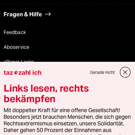
Fragen & Hilfe
Feedback
Aboservice
ePaper Login
taz
zahl ich
Gerade nicht

Downloads für Abonnierende
Links lesen, rechts
bekämpfen
© 2026 taz Verlags und Vertriebs GmbH
Mit doppelter Kraft für eine offene Gesellschaft!
Alle Rechte vorbehalten. Bei rechtlichen Fragen oder für Genehmigungen
wenden Sie sich bitte an
lizenzen@taz.de
Besonders jetzt brauchen Menschen, die sich gegen
Rechtsextremismus einsetzen, unsere Solidarität.
Daher gehen 50 Prozent der Einnahmen aus
Feedback
Redaktionsstatut
Kommune-Richtlinien
KI-