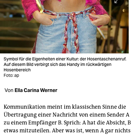
berlin
nord
wahrheit
verlag
verlag
Symbol für die Eigenheiten einer Kultur: der Hosentaschenanruf.
Auf diesem Bild verbirgt sich das Handy im rückwärtigen
veranstaltungen
Hosenbereich
Foto: ap
shop
fragen & hilfe
Von
Ella Carina Werner
unterstützen
Kommunikation meint im klassischen Sinne die
abo
Übertragung einer Nachricht von einem Sender A
zu einem Empfänger B. Sprich: A hat die Absicht, B
genossenschaft
etwas mitzuteilen. Aber was ist, wenn A gar nichts