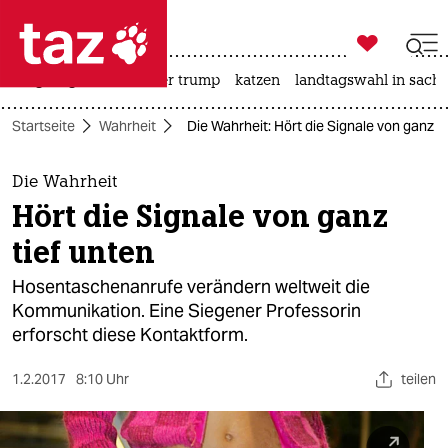

taz zahl ich
bergsteigen
usa unter trump
katzen
landtagswahl in sachs

taz zahl ich
Startseite
Wahrheit
Die Wahrheit: Hört die Signale von ganz t
taz zahl ich
themen
Die Wahrheit
Hört die Signale von ganz
politik
tief unten
öko
Hosentaschenanrufe verändern weltweit die
Kommunikation. Eine Siegener Professorin
gesellschaft
erforscht diese Kontaktform.
kultur
1.2.2017
8:10 Uhr
teilen
sport