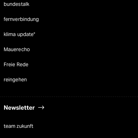
bundestalk
fernverbindung
klima update°
Mauerecho
Freie Rede
reingehen
Newsletter
team zukunft