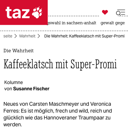

taz zahl ich
hitze
surfen
landtagswahl in sachsen-anhalt
gewalt gegen

taz zahl ich
rtseite
Wahrheit
Die Wahrheit: Kaffeeklatsch mit Super-Promi
taz zahl ich
themen
Die Wahrheit
Kaffeeklatsch mit Super-Promi
politik
öko
Kolumne
von
Susanne Fischer
gesellschaft
kultur
Neues von Carsten Maschmeyer und Veronica
Ferres: Es ist möglich, frech und wild, reich und
sport
glücklich wie das Hannoveraner Traumpaar zu
werden.