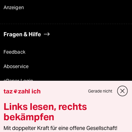
Anzeigen
Fragen & Hilfe
Feedback
Aboservice
ePaper Login
taz
zahl ich
Gerade nicht

Downloads für Abonnierende
Links lesen, rechts
bekämpfen
© 2026 taz Verlags und Vertriebs GmbH
Alle Rechte vorbehalten. Bei rechtlichen Fragen oder für Genehmigungen
Mit doppelter Kraft für eine offene Gesellschaft!
wenden Sie sich bitte an
lizenzen@taz.de