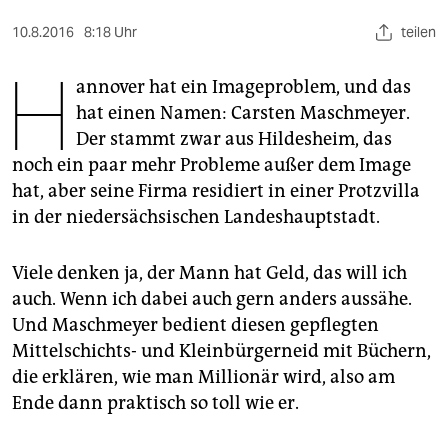
berlin
10.8.2016
8:18 Uhr
teilen
nord
H
annover hat ein Imageproblem, und das
wahrheit
hat einen Namen: Carsten Maschmeyer.
verlag
Der stammt zwar aus Hildesheim, das
noch ein paar mehr Probleme außer dem Image
verlag
hat, aber seine Firma residiert in einer Protzvilla
veranstaltungen
in der niedersächsischen Landeshauptstadt.
shop
Viele denken ja, der Mann hat Geld, das will ich
fragen & hilfe
auch. Wenn ich dabei auch gern anders aussähe.
Und Maschmeyer bedient diesen gepflegten
unterstützen
Mittelschichts- und Kleinbürgerneid mit Büchern,
abo
die erklären, wie man Millionär wird, also am
Ende dann praktisch so toll wie er.
genossenschaft