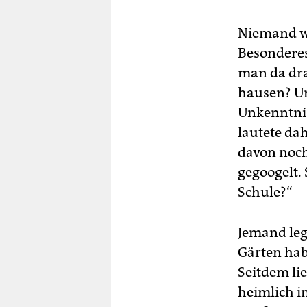
Niemand wa
Besonderes 
man da dra
hausen? Un
Unkenntnis
lautete dah
davon noch
gegoogelt.
Schule?“
Jemand leg
Gärten habe
Seitdem li
heimlich i