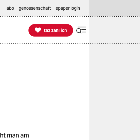
abo
genossenschaft
epaper login

taz zahl ich
taz zahl ich
eht man am