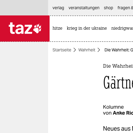
hautnavigation anspringen
hauptinhalt anspringen
footer anspringen
verlag
veranstaltungen
shop
fragen &
hitze
krieg in der ukraine
niedrigwa

taz zahl ich
taz zahl ich
Startseite
Wahrheit
Die Wahrheit: 
themen
politik
Die Wahrhei
Gärtn
öko
gesellschaft
kultur
Kolumne
von
Anke Ri
sport
Neues aus 