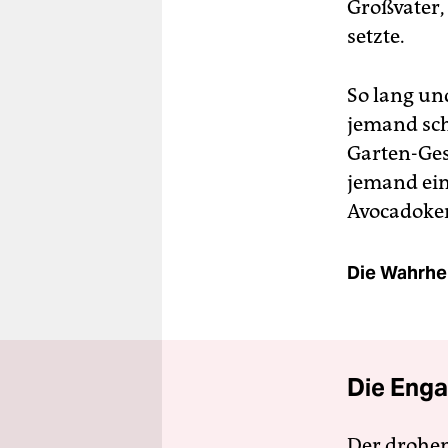
Großvater,
setzte.
So lang un
jemand schl
Garten-Ges
jemand ein
Avocado­ker
Die Wahrhei
Die Enga
Der drohe