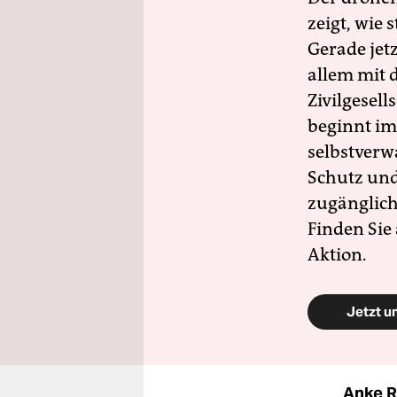
zeigt, wie
Gerade jet
allem mit d
Zivilgesell
beginnt im
selbstverw
Schutz und 
zugänglich
Finden Sie
Aktion.
Jetzt u
Anke R