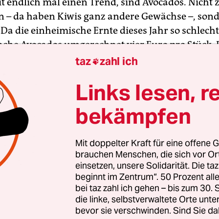
it endlich mal einen Trend, sind Avocados. Nicht
 – da haben Kiwis ganz andere Gewächse –, sond
Da die einheimische Ernte dieses Jahr so schlecht 
che Avocados umgerechnet vier Euro pro Stück.
anze Familien mit Fish’n Chips satt kriegen. Sei
taz
zahl ich

r wird bestialisch geklaut. Nicht im Supermarkt
Links lesen, r
den Plantagen, säckeweise. Am Straßenrand wird 
verhökert.
bekämpfen
Mit doppelter Kraft für eine offene G
brauchen Menschen, die sich vor O
einsetzen, unsere Solidarität. Die ta
beginnt im Zentrum“. 50 Prozent a
bei taz zahl ich gehen – bis zum 30
die linke, selbstverwaltete Orte unte
bevor sie verschwinden. Sind Sie da