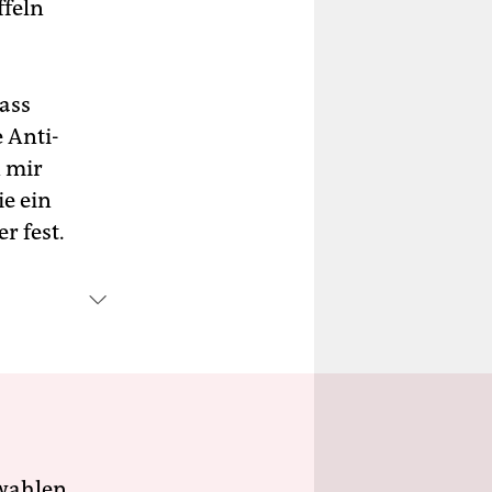
ffeln
ass
 Anti-
n mir
ie ein
r fest.
wahlen