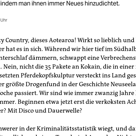
 indem man ihnen immer Neues hinzudichtet.
 Uhr
zy Country, dieses Aotearoa! Wirkt so lieblich und
er hat es in sich. Während wir hier tief im Südhal
nterschlaf dämmern, schwappt eine Verbrechens
 Nein, nicht die 35 Pakete an Kokain, die in einer
etzten Pferdekopf­skulptur versteckt ins Land g
r größte Drogenfund in der Geschichte Neuseela
Woche passiert. Wir sind wie immer zwanzig Jahre 
mmer. Beginnen etwa jetzt erst die verkoksten Ac
? Mit Disco und Dauerwelle?
hwerer in der Kriminalitätsstatistik wiegt, und d