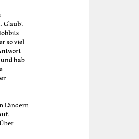
s
n. Glaubt
Hobbits
r so viel
Antwort
i und hab
e
der
en Ländern
auf.
 Über