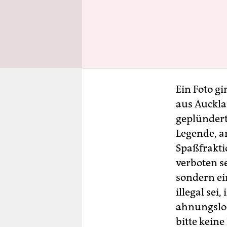
Ein Foto g
aus Auckla
geplündert,
Legende, a
Spaßfrakti
verboten s
sondern ei
illegal sei
ahnungslos
bitte keine