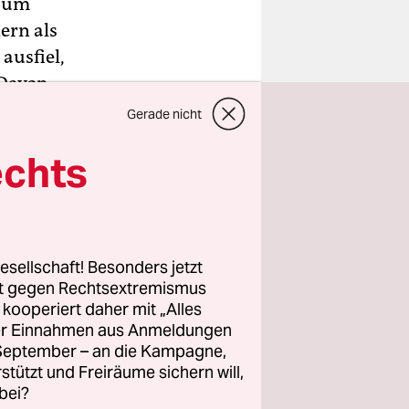
 zum
ern als
ausfiel,
 Davon
t dem
Gerade nicht
, sondern
echts
das grüne
esellschaft! Besonders jetzt
rt gegen Rechtsextremismus
z kooperiert daher mit „Alles
ller Einnahmen aus Anmeldungen
. September – an die Kampagne,
rstützt und Freiräume sichern will,
bei?