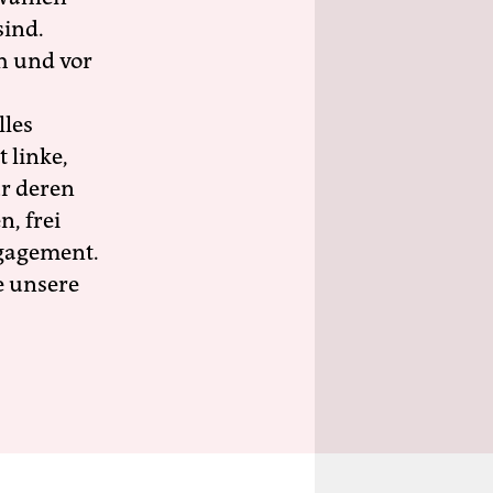
sind.
h und vor
lles
 linke,
ür deren
n, frei
ngagement.
e unsere