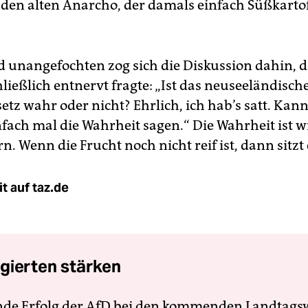
 den alten Anarcho, der damals einfach Süßkarto
d unangefochten zog sich die Diskussion dahin, d
ießlich entnervt fragte: „Ist das neuseeländische
etz wahr oder nicht? Ehrlich, ich hab’s satt. Kan
fach mal die Wahrheit sagen.“ Die Wahrheit ist w
n. Wenn die Frucht noch nicht reif ist, dann sitzt e
t auf taz.de
gierten stärken
nde Erfolg der AfD bei den kommenden Landtags