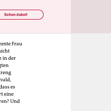
Schon dabei!
ummte Frau
nicht
z in der
gten
treng
huld,
dass es
rt eine
ären? Und