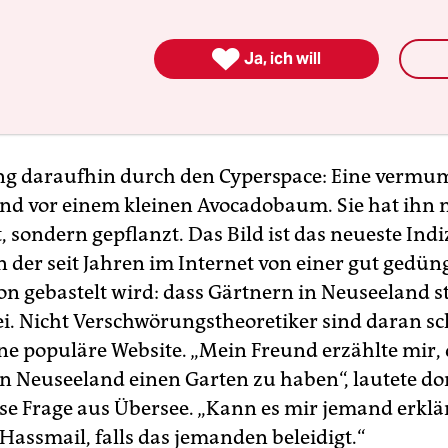

Ja, ich will
ing daraufhin durch den Cyperspace: Eine verm
nd vor einem kleinen Avocadobaum. Sie hat ihn 
 sondern gepflanzt. Das Bild ist das neueste Indi
n der seit Jahren im Internet von einer gut gedün
on gebastelt wird: dass Gärtnern in Neuseeland s
ei. Nicht Verschwörungstheoretiker sind daran sc
ne populäre Website. „Mein Freund erzählte mir, 
, in Neuseeland einen Garten zu haben“, lautete do
e Frage aus Übersee. „Kann es mir jemand erkl
 Hassmail, falls das jemanden beleidigt.“