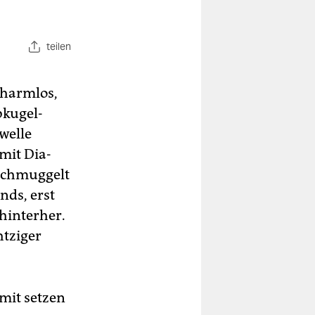
teilen
 harmlos,
bkugel-
welle
 mit Dia­
eschmuggelt
nds, erst
hinterher.
htziger
amit setzen