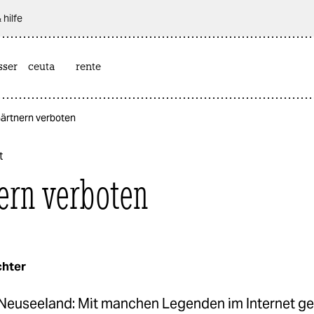
 hilfe
sser
ceuta
rente
Gärtnern verboten
t
ern verboten
chter
Neuseeland: Mit manchen Legenden im Internet g