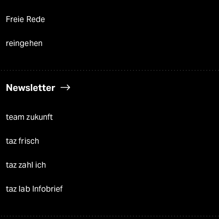
Freie Rede
reingehen
Newsletter
team zukunft
taz frisch
taz zahl ich
taz lab Infobrief