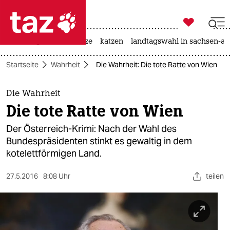

taz zahl ich
iran-krieg
ceuta
hitze
katzen
landtagswahl in sachsen-an

taz zahl ich
Startseite
Wahrheit
Die Wahrheit: Die tote Ratte von Wien
taz zahl ich
themen
Die Wahrheit
Die tote Ratte von Wien
politik
Der Österreich-Krimi: Nach der Wahl des
öko
Bundespräsidenten stinkt es gewaltig in dem
kotelettförmigen Land.
gesellschaft
27.5.2016
8:08 Uhr
teilen
kultur
sport