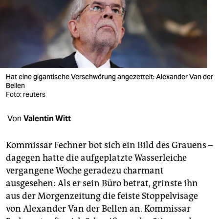
berlin
nord
wahrheit
verlag
Hat eine gigantische Verschwörung angezettelt: Alexander Van der
verlag
Bellen
Foto: reuters
veranstaltungen
Von
Valentin Witt
shop
fragen & hilfe
Kommissar Fechner bot sich ein Bild des Grauens –
dagegen hatte die aufgeplatzte Wasserleiche
unterstützen
vergangene Woche geradezu charmant
abo
ausgesehen: Als er sein Büro betrat, grinste ihn
aus der Morgenzeitung die feiste Stoppelvisage
genossenschaft
von Alexander Van der Bellen an. Kommissar