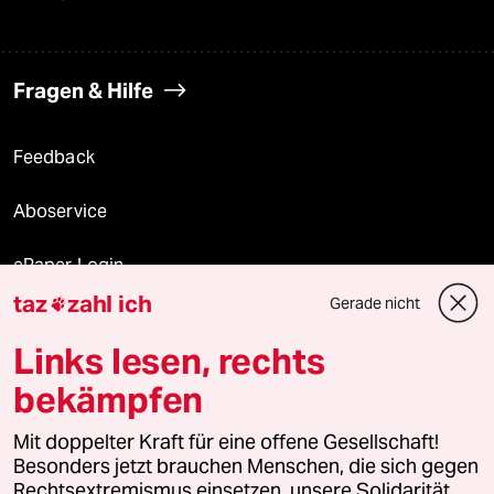
Fragen & Hilfe
Feedback
Aboservice
ePaper Login
taz
zahl ich
Gerade nicht

Downloads für Abonnierende
Links lesen, rechts
bekämpfen
© 2026 taz Verlags und Vertriebs GmbH
Mit doppelter Kraft für eine offene Gesellschaft!
Alle Rechte vorbehalten. Bei rechtlichen Fragen oder für Genehmigungen
wenden Sie sich bitte an
lizenzen@taz.de
Besonders jetzt brauchen Menschen, die sich gegen
Rechtsextremismus einsetzen, unsere Solidarität.