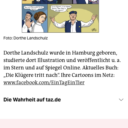
berlin
nord
wahrheit
verlag
Foto: Dorthe Landschulz
verlag
Dorthe Landschulz wurde in Hamburg geboren,
studierte dort Illustration und veröffentlicht u. a.
veranstaltungen
im Stern und auf Spiegel Online. Aktuelles Buch:
shop
„Die Klügere tritt nach“. Ihre Cartoons im Netz:
www.facebook.com/EinTagEinTier
fragen & hilfe
unterstützen
Die Wahrheit auf taz.de
abo
genossenschaft