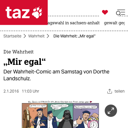

taz zahl ich
nahost-konflikt
landtagswahl in sachsen-anhalt
gewalt gege

taz zahl ich
Startseite
Wahrheit
Die Wahrheit: „Mir egal“
taz zahl ich
themen
Die Wahrheit
„Mir egal“
politik
Der Wahrheit-Comic am Samstag von Dorthe
öko
Landschulz.
gesellschaft
2.1.2016
11:03 Uhr
teilen
kultur
sport