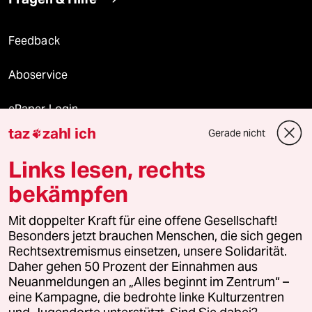
Feedback
Aboservice
ePaper Login
taz
zahl ich
Gerade nicht

Downloads für Abonnierende
Links lesen, rechts
bekämpfen
© 2026 taz Verlags und Vertriebs GmbH
Alle Rechte vorbehalten. Bei rechtlichen Fragen oder für Genehmigungen
Mit doppelter Kraft für eine offene Gesellschaft!
wenden Sie sich bitte an
lizenzen@taz.de
Besonders jetzt brauchen Menschen, die sich gegen
Rechtsextremismus einsetzen, unsere Solidarität.
Daher gehen 50 Prozent der Einnahmen aus
Feedback
Redaktionsstatut
Kommune-Richtlinien
KI-
Neuanmeldungen an „Alles beginnt im Zentrum“ –
eine Kampagne, die bedrohte linke Kulturzentren
Leitlinie
Informant
Datenschutz
Impressum
AGB