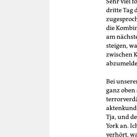
Sehr viel f
dritte Tag
zugesproch
die Kombin
am nächste
steigen, w
zwischen K
abzumelde
Bei unsere
ganz oben 
terrorverd
aktenkundi
Tja, und d
York an. I
verhört, w