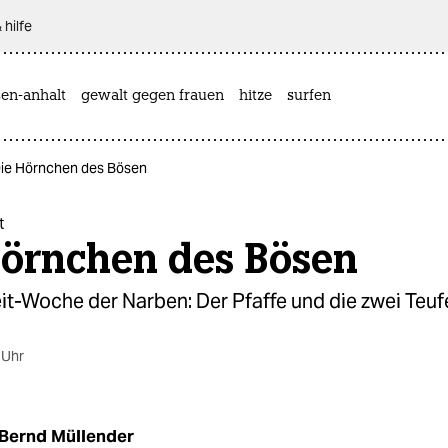
 hilfe
sen-anhalt
gewalt gegen frauen
hitze
surfen
Die Hörnchen des Bösen
t
Hörnchen des Bösen
it-Woche der Narben: Der Pfaffe und die zwei Teuf
 Uhr
Bernd Müllender