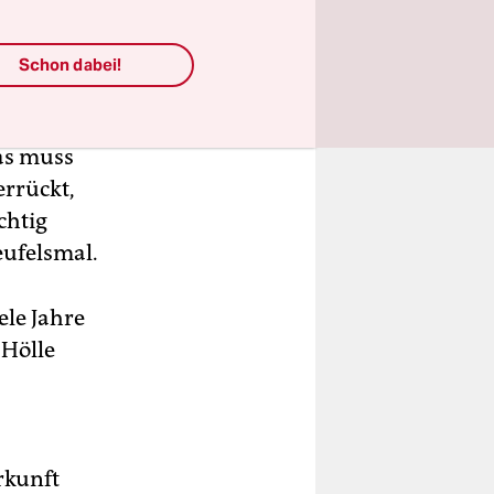
ch beim
irps
Schon dabei!
te
er der
Das muss
errückt,
chtig
eufelsmal.
ele Jahre
 Hölle
rkunft