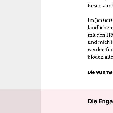
Bösen zur S
Im Jenseit
kindlichen
mit den Hö
und mich i
werden für
blöden alt
Die Wahrhei
Die Enga