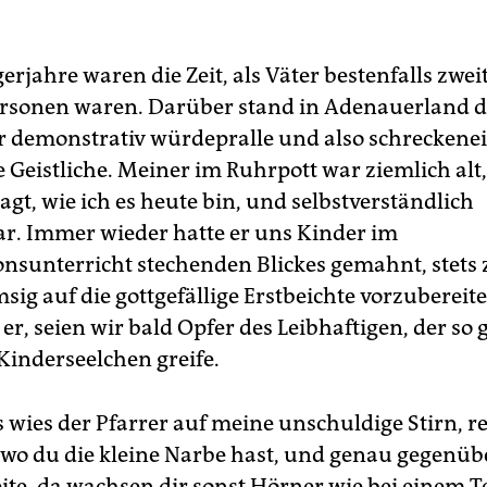
erjahre waren die Zeit, als Väter bestenfalls zwe
rsonen waren. Darüber stand in Adenauerland d
er demonstrativ würdepralle und also schreckene
 Geistliche. Meiner im Ruhrpott war ziemlich alt,
agt, wie ich es heute bin, und selbstverständlich
r. Immer wieder hatte er uns Kinder im
unterricht stechenden Blickes gemahnt, stets 
ig auf die gottgefällige Erstbeichte vorzubereite
er, seien wir bald Opfer des Leibhaftigen, der s
Kinderseelchen greife.
 wies der Pfarrer auf meine unschuldige Stirn, re
 wo du die kleine Narbe hast, und genau gegenüb
ite, da wachsen dir sonst Hörner wie bei einem T