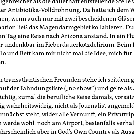
olgenreicher als die dauerhaft entstellende Stelle
 der Antibiotika-Volldröhnung. Da hatte ich dem 
en, wenn auch nur mit zwei bescheidenen Gläse
ation ließ das Magendarmgebiet kollabieren. D
n Tag eine Reise nach Arizona anstand. In ein F
ar undenkbar im Fieberdauerkotzdelirium. Beim
lo und Bett kam mir nicht mal die Idee, mich für
n.
n transatlantischen Freunden stehe ich seitdem g
auf der Fahndungsliste („no show“) und gelte als
ächtig, zumal die berufliche Reise damals, vorsät
g wahrheitswidrig, nicht als Journalist angemeld
emnächst steht, wider alle Vernunft, ein Privattr
ch werde wohl, noch am Airport, bestenfalls verha
ahrscheinlich aber in God’s Own Country als Aus