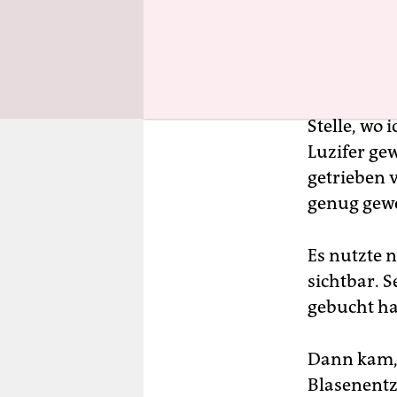
Monate spä
Räuber-un
zusammen. 
entdeckte 
Stelle, wo
Luzifer gew
getrieben 
genug gewe
Es nutzte n
sichtbar. S
gebucht ha
Dann kam, 
Blasenentz