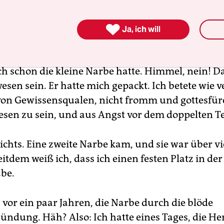
ter, schon nach der Premierenhostie, rumpelte i

d-Gendarm-Spiel im Wald mit einem anderen Kn
Ja, ich will
Die Stirn tat weh. Es blutete. Aber das Schlimms
ich erst zu Hause: Die Wunde war genau gegenüb
 ich schon die kleine Narbe hatte. Himmel, nein! 
esen sein. Er hatte mich gepackt. Ich betete wie v
von Gewissensqualen, nicht fromm und gottesfür
sen zu sein, und aus Angst vor dem doppelten T
ichts. Eine zweite Narbe kam, und sie war über vi
eitdem weiß ich, dass ich einen festen Platz in der
be.
vor ein paar Jahren, die Narbe durch die blöde
ündung. Häh? Also: Ich hatte eines Tages, die He