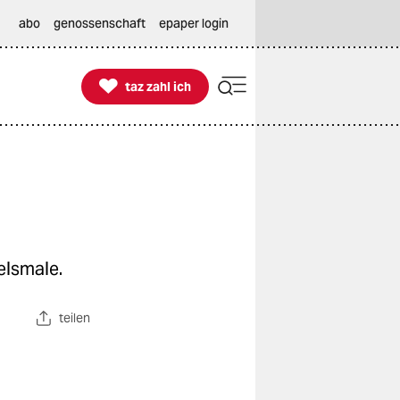
abo
genossenschaft
epaper login

taz zahl ich
taz zahl ich
elsmale.
teilen