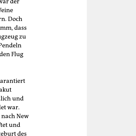
 war der
Weine
rn. Doch
umm, dass
lugzeug zu
 Pendeln
 den Flug
arantiert
 akut
zlich und
et war.
ip nach New
ftet und
geburt des