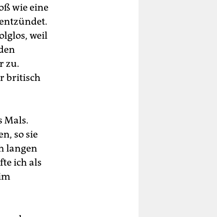
oß wie eine
 entzündet.
olglos, weil
nden
r zu.
r britisch
s Mals.
, so sie
ch langen
e ich als
 im