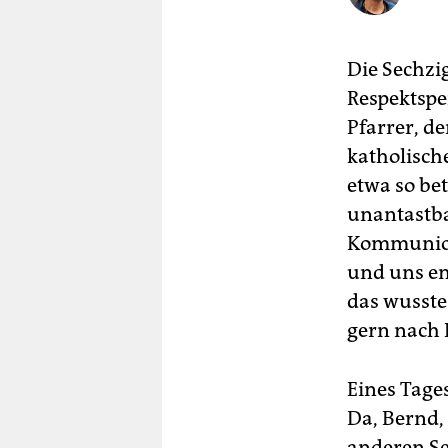
berlin
nord
Die Sechzig
wahrheit
Respektspe
Pfarrer, d
verlag
katholische
verlag
etwa so bet
unantastba
veranstaltungen
Kommunions
shop
und uns ems
fragen & hilfe
das wusste 
gern nach 
unterstützen
abo
Eines Tages
genossenschaft
Da, Bernd,
anderen Se