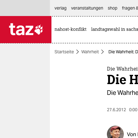
hautnavigation anspringen
hauptinhalt anspringen
footer anspringen
verlag
veranstaltungen
shop
fragen &
nahost-konflikt
landtagswahl in sach

taz zahl ich
taz zahl ich
Startseite
Wahrheit
Die Wahrheit: 
themen
politik
Die Wahrhei
Die 
öko
Die Wahrhe
gesellschaft
27.6.2012
0:00
kultur
sport
Von