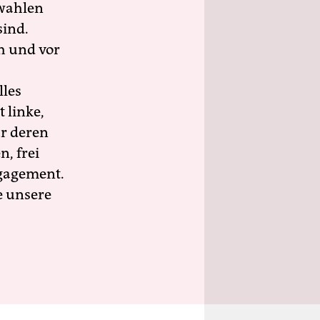
wahlen
sind.
h und vor
lles
 linke,
ür deren
n, frei
ngagement.
e unsere