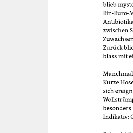
blieb myste
Ein-Euro-M
Antibiotika
zwischen S
Zuwachsen.
Zurück blie
blass mit 
Manchmal w
Kurze Hose
sich ereig
Wollstrümp
besonders 
Indikativ: 