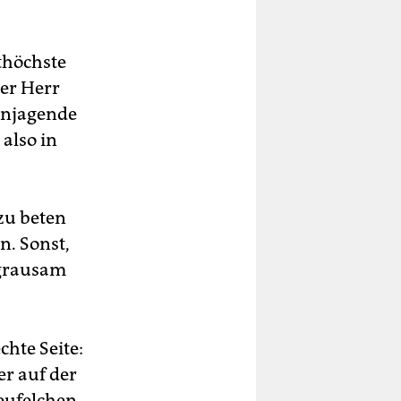
ithöchste
er Herr
injagende
 also in
zu beten
n. Sonst,
o grausam
chte Seite:
er auf der
eufelchen.