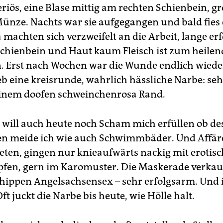
riös, eine Blase mittig am rechten Schienbein, gr
ünze. Nachts war sie aufgegangen und bald fies
 machten sich verzweifelt an die Arbeit, lange erf
chienbein und Haut kaum Fleisch ist zum heile
 Erst nach Wochen war die Wunde endlich wiede
b eine kreisrunde, wahrlich hässliche Narbe: seh
einem doofen schweinchenrosa Rand.
ill auch heute noch Scham mich erfüllen ob de
n meide ich wie auch Schwimmbäder. Und Affären
neten, gingen nur knieaufwärts nackig mit erotis
fen, gern im Karomuster. Die Maskerade verkauft
hippen Angelsachsensex – sehr erfolgsarm. Und
Oft juckt die Narbe bis heute, wie Hölle halt.