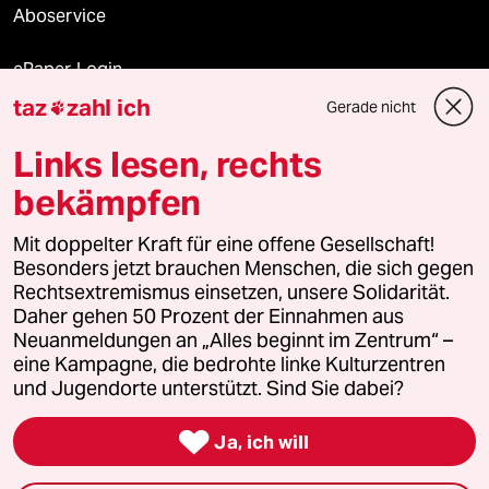
Aboservice
ePaper Login
taz
zahl ich
Gerade nicht

Downloads für Abonnierende
Links lesen, rechts
bekämpfen
© 2026 taz Verlags und Vertriebs GmbH
Mit doppelter Kraft für eine offene Gesellschaft!
Alle Rechte vorbehalten. Bei rechtlichen Fragen oder für Genehmigungen
wenden Sie sich bitte an
lizenzen@taz.de
Besonders jetzt brauchen Menschen, die sich gegen
Rechtsextremismus einsetzen, unsere Solidarität.
Daher gehen 50 Prozent der Einnahmen aus
Feedback
Redaktionsstatut
Kommune-Richtlinien
KI-
Neuanmeldungen an „Alles beginnt im Zentrum“ –
eine Kampagne, die bedrohte linke Kulturzentren
Leitlinie
Informant
Datenschutz
Impressum
AGB
und Jugendorte unterstützt. Sind Sie dabei?
Seitenwende
Einwilligungen widerrufen (Ads)

Ja, ich will