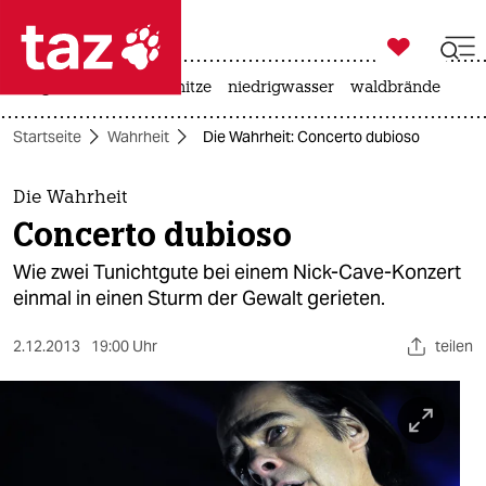

taz zahl ich
krieg in der ukraine
hitze
niedrigwasser
waldbrände

taz zahl ich
Startseite
Wahrheit
Die Wahrheit: Concerto dubioso
taz zahl ich
themen
Die Wahrheit
Concerto dubioso
politik
Wie zwei Tunichtgute bei einem Nick-Cave-Konzert
öko
einmal in einen Sturm der Gewalt gerieten.
gesellschaft
2.12.2013
19:00 Uhr
teilen
kultur
sport