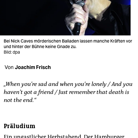
berlin
nord
wahrheit
verlag
Bei Nick Caves mörderischen Balladen lassen manche Kräften vor
und hinter der Bühne keine Gnade zu.
Bild: dpa
verlag
veranstaltungen
Von
Joachim Frisch
shop
„When you’re sad and when you’re lonely / And you
fragen & hilfe
haven’t got a friend / Just remember that death is
not the end.“
unterstützen
abo
Präludium
genossenschaft
Ein ungastlicher Herbstabend. Der Hamburger