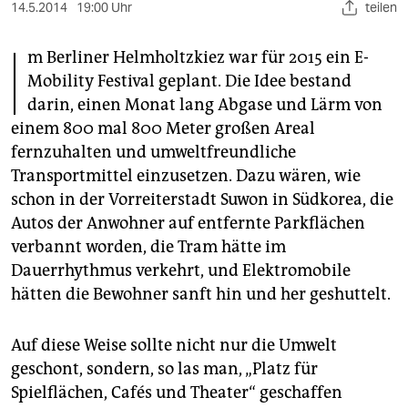
berlin
14.5.2014
19:00 Uhr
teilen
I
nord
m Berliner Helmholtzkiez war für 2015 ein E-
Mobility Festival geplant. Die Idee bestand
wahrheit
darin, einen Monat lang Abgase und Lärm von
verlag
einem 800 mal 800 Meter großen Areal
fernzuhalten und umweltfreundliche
verlag
Transportmittel einzusetzen. Dazu wären, wie
veranstaltungen
schon in der Vorreiterstadt Suwon in Südkorea, die
Autos der Anwohner auf entfernte Parkflächen
shop
verbannt worden, die Tram hätte im
fragen & hilfe
Dauerrhythmus verkehrt, und Elektromobile
hätten die Bewohner sanft hin und her geshuttelt.
unterstützen
abo
Auf diese Weise sollte nicht nur die Umwelt
geschont, sondern, so las man, „Platz für
genossenschaft
Spielflächen, Cafés und Theater“ geschaffen