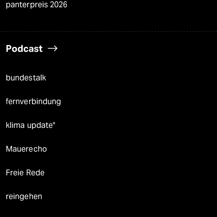
panterpreis 2026
Podcast
bundestalk
fernverbindung
klima update°
Mauerecho
Freie Rede
reingehen