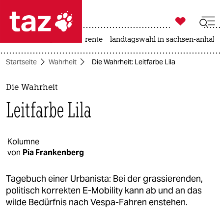

taz zahl ich
hitze
niedrigwasser
rente
landtagswahl in sachsen-anhalt

taz zahl ich
Startseite
Wahrheit
Die Wahrheit: Leitfarbe Lila
taz zahl ich
themen
Die Wahrheit
Leitfarbe Lila
politik
öko
Kolumne
von
Pia Frankenberg
gesellschaft
kultur
Tagebuch einer Urbanista: Bei der grassierenden,
politisch korrekten E-Mobility kann ab und an das
sport
wilde Bedürfnis nach Vespa-Fahren enstehen.