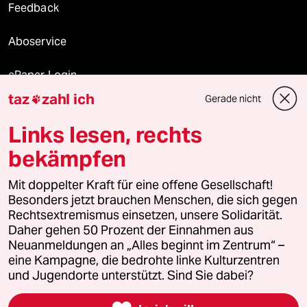
Feedback
Aboservice
ePaper Login
taz
zahl ich
Gerade nicht

Downloads für Abonnierende
Links lesen, rechts
bekämpfen
© 2026 taz Verlags und Vertriebs GmbH
Mit doppelter Kraft für eine offene Gesellschaft!
Alle Rechte vorbehalten. Bei rechtlichen Fragen oder für Genehmigungen
wenden Sie sich bitte an
lizenzen@taz.de
Besonders jetzt brauchen Menschen, die sich gegen
Rechtsextremismus einsetzen, unsere Solidarität.
Daher gehen 50 Prozent der Einnahmen aus
Feedback
Redaktionsstatut
Kommune-Richtlinien
KI-
Neuanmeldungen an „Alles beginnt im Zentrum“ –
eine Kampagne, die bedrohte linke Kulturzentren
Leitlinie
Informant
Datenschutz
Impressum
AGB
und Jugendorte unterstützt. Sind Sie dabei?
Seitenwende
Einwilligungen widerrufen (Ads)