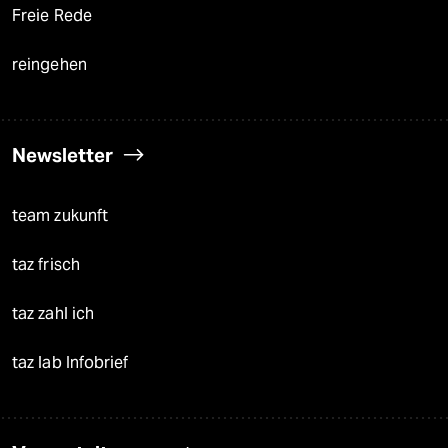
Freie Rede
reingehen
Newsletter
team zukunft
taz frisch
taz zahl ich
taz lab Infobrief