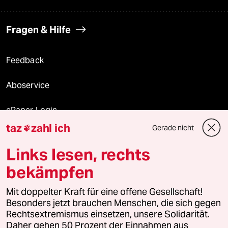
Fragen & Hilfe
Feedback
Aboservice
ePaper Login
taz
zahl ich
Gerade nicht

Downloads für Abonnierende
Links lesen, rechts
bekämpfen
© 2026 taz Verlags und Vertriebs GmbH
Mit doppelter Kraft für eine offene Gesellschaft!
Alle Rechte vorbehalten. Bei rechtlichen Fragen oder für Genehmigungen
wenden Sie sich bitte an
lizenzen@taz.de
Besonders jetzt brauchen Menschen, die sich gegen
Rechtsextremismus einsetzen, unsere Solidarität.
Daher gehen 50 Prozent der Einnahmen aus