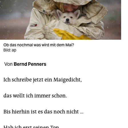
berlin
nord
wahrheit
verlag
Ob das nochmal was wird mit dem Mai?
verlag
Bild: ap
veranstaltungen
Von
Bernd Penners
shop
Ich schreibe jetzt ein Maigedicht,
fragen & hilfe
unterstützen
das wollt ich immer schon.
abo
Bis hierhin ist es das noch nicht …
genossenschaft
Hab ich erst seinen Ton,