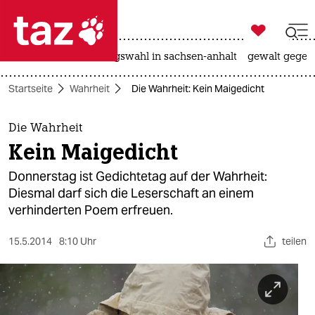

taz zahl ich
hitze
surfen
landtagswahl in sachsen-anhalt
gewalt gegen

taz zahl ich
Startseite
Wahrheit
Die Wahrheit: Kein Maigedicht
taz zahl ich
themen
Die Wahrheit
Kein Maigedicht
politik
Donnerstag ist Gedichtetag auf der Wahrheit:
öko
Diesmal darf sich die Leserschaft an einem
verhinderten Poem erfreuen.
gesellschaft
15.5.2014
8:10 Uhr
teilen
kultur
sport