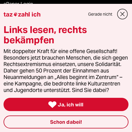
ePaper Login
taz
zahl ich
Gerade nicht

Downloads für Abonnierende
Links lesen, rechts
bekämpfen
© 2026 taz Verlags und Vertriebs GmbH
Alle Rechte vorbehalten. Bei rechtlichen Fragen oder für Genehmigungen
Mit doppelter Kraft für eine offene Gesellschaft!
wenden Sie sich bitte an
lizenzen@taz.de
Besonders jetzt brauchen Menschen, die sich gegen
Rechtsextremismus einsetzen, unsere Solidarität.
Daher gehen 50 Prozent der Einnahmen aus
Feedback
Redaktionsstatut
Kommune-Richtlinien
KI-
Neuanmeldungen an „Alles beginnt im Zentrum“ –
eine Kampagne, die bedrohte linke Kulturzentren
Leitlinie
Informant
Datenschutz
Impressum
AGB
und Jugendorte unterstützt. Sind Sie dabei?
Seitenwende
Einwilligungen widerrufen (Ads)

Ja, ich will
Schon dabei!