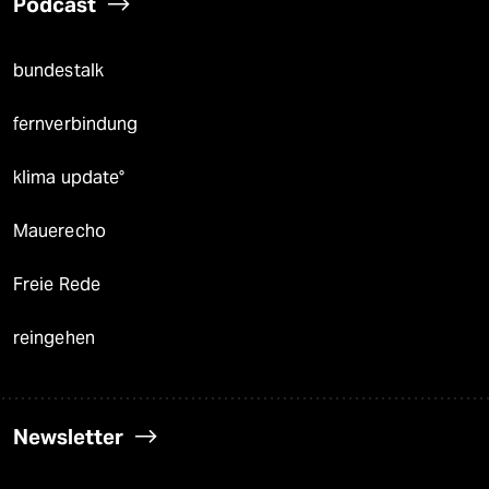
Podcast
bundestalk
fernverbindung
klima update°
Mauerecho
Freie Rede
reingehen
Newsletter