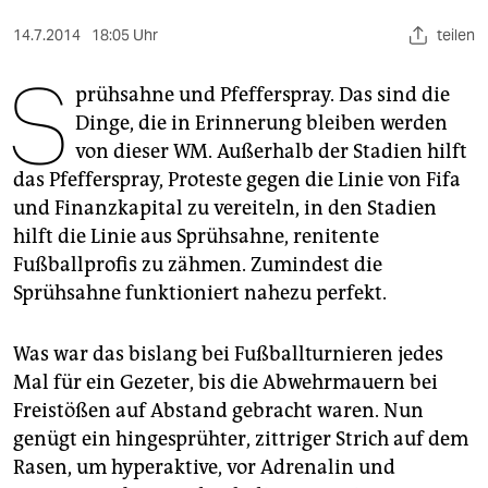
berlin
14.7.2014
18:05 Uhr
teilen
nord
S
prühsahne und Pfefferspray. Das sind die
wahrheit
Dinge, die in Erinnerung bleiben werden
verlag
von dieser WM. Außerhalb der Stadien hilft
das Pfefferspray, Proteste gegen die Linie von Fifa
verlag
und Finanzkapital zu vereiteln, in den Stadien
veranstaltungen
hilft die Linie aus Sprühsahne, renitente
Fußballprofis zu zähmen. Zumindest die
shop
Sprühsahne funktioniert nahezu perfekt.
fragen & hilfe
Was war das bislang bei Fußballturnieren jedes
unterstützen
Mal für ein Gezeter, bis die Abwehrmauern bei
abo
Freistößen auf Abstand gebracht waren. Nun
genügt ein hingesprühter, zittriger Strich auf dem
genossenschaft
Rasen, um hyperaktive, vor Adrenalin und