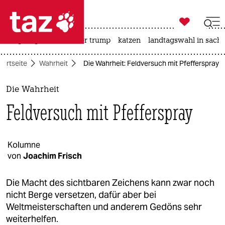

taz zahl ich
bergsteigen
usa unter trump
katzen
landtagswahl in sachs

taz zahl ich
tartseite
Wahrheit
Die Wahrheit: Feldversuch mit Pfefferspray
taz zahl ich
themen
Die Wahrheit
Feldversuch mit Pfefferspray
politik
öko
Kolumne
von
Joachim Frisch
gesellschaft
kultur
Die Macht des sichtbaren Zeichens kann zwar noch
nicht Berge versetzen, dafür aber bei
sport
Weltmeisterschaften und anderem Gedöns sehr
weiterhelfen.