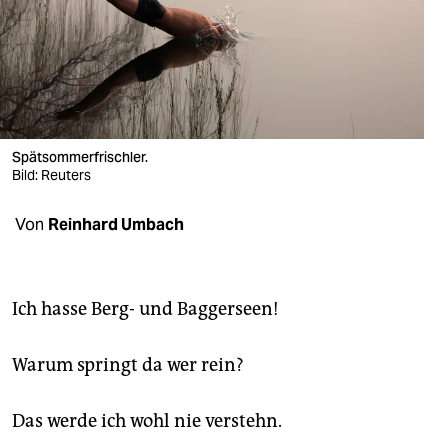
berlin
nord
wahrheit
verlag
Spätsommerfrischler.
verlag
Bild: Reuters
veranstaltungen
Von
Reinhard Umbach
shop
fragen & hilfe
Ich hasse Berg- und Baggerseen!
unterstützen
Warum springt da wer rein?
abo
genossenschaft
Das werde ich wohl nie verstehn.