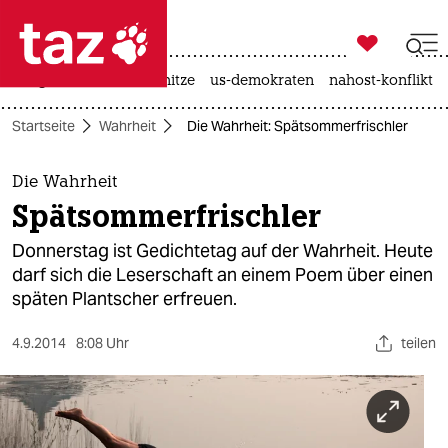

taz zahl ich
krieg in der ukraine
hitze
us-demokraten
nahost-konflikt

taz zahl ich
Startseite
Wahrheit
Die Wahrheit: Spätsommerfrischler
taz zahl ich
themen
Die Wahrheit
Spätsommerfrischler
politik
Donnerstag ist Gedichtetag auf der Wahrheit. Heute
öko
darf sich die Leserschaft an einem Poem über einen
späten Plantscher erfreuen.
gesellschaft
4.9.2014
8:08 Uhr
teilen
kultur
sport