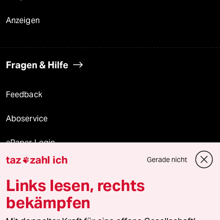
Anzeigen
Fragen & Hilfe
Feedback
Aboservice
ePaper Login
taz
zahl ich
Gerade nicht

Downloads für Abonnierende
Links lesen, rechts
bekämpfen
© 2026 taz Verlags und Vertriebs GmbH