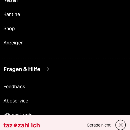
Reisen
Kantine
Shop
Anzeigen
Fragen & Hilfe
Feedback
Aboservice
ePaper Login
taz
zahl ich
Gerade nicht

Downloads für Abonnierende