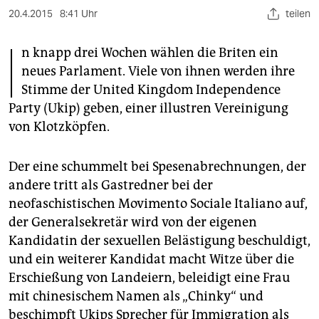
berlin
20.4.2015
8:41 Uhr
teilen
nord
I
n knapp drei Wochen wählen die Briten ein
wahrheit
neues Parlament. Viele von ihnen werden ihre
Stimme der United Kingdom Independence
verlag
Party (Ukip) geben, einer illustren Vereinigung
verlag
von Klotzköpfen.
veranstaltungen
Der eine schummelt bei Spesenabrechnungen, der
shop
andere tritt als Gastredner bei der
neofaschistischen Movimento Sociale Italiano auf,
fragen & hilfe
der Generalsekretär wird von der eigenen
unterstützen
Kandidatin der sexuellen Belästigung beschuldigt,
und ein weiterer Kandidat macht Witze über die
abo
Erschießung von Landeiern, beleidigt eine Frau
genossenschaft
mit chinesischem Namen als „Chinky“ und
beschimpft Ukips Sprecher für Immigration als