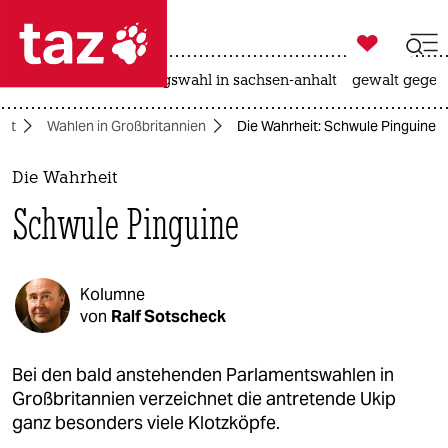

taz zahl ich
hitze
surfen
landtagswahl in sachsen-anhalt
gewalt gegen

taz zahl ich
eit
Wahlen in Großbritannien
Die Wahrheit: Schwule Pinguine
taz zahl ich
themen
Die Wahrheit
Schwule Pinguine
politik
öko
Kolumne
gesellschaft
von
Ralf Sotscheck
kultur
Bei den bald anstehenden Parlamentswahlen in
Großbritannien verzeichnet die antretende Ukip
sport
ganz besonders viele Klotzköpfe.