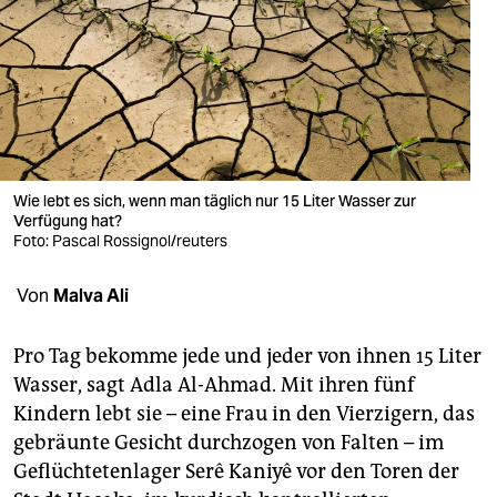
berlin
nord
wahrheit
verlag
verlag
Wie lebt es sich, wenn man täglich nur 15 Liter Wasser zur
Verfügung hat?
veranstaltungen
Foto: Pascal Rossignol/reuters
shop
Von
Malva Ali
fragen & hilfe
Pro Tag bekomme jede und jeder von ihnen 15 Liter
unterstützen
Wasser, sagt Adla Al-Ahmad. Mit ihren fünf
Kindern lebt sie – eine Frau in den Vierzigern, das
abo
gebräunte Gesicht durchzogen von Falten – im
genossenschaft
Geflüchtetenlager Serê Kaniyê vor den Toren der