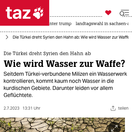

taz zahl ich
nahost-konflikt
usa unter trump
landtagswahl in sachsen-an

taz zahl ich
en
Die Türkei dreht Syrien den Hahn ab: Wie wird Wasser zur Waffe?
taz zahl ich
themen
Die Türkei dreht Syrien den Hahn ab
Wie wird Wasser zur Waffe?
politik
Seitdem Türkei-verbundene Milizen ein Wasserwerk
öko
kontrollieren, kommt kaum noch Wasser in die
kurdischen Gebiete. Darunter leiden vor allem
gesellschaft
Geflüchtete.
kultur
2.7.2023
13:31 Uhr
teilen
sport