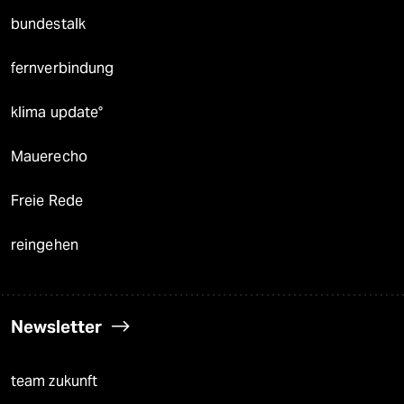
bundestalk
fernverbindung
klima update°
Mauerecho
Freie Rede
reingehen
Newsletter
team zukunft