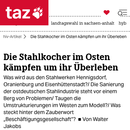

taz zahl ich
niedrigwasser
rente
landtagswahl in sachsen-anhalt
hybri

taz zahl ich
rchiv-Artikel
Die Stahlkocher im Osten kämpfen um ihr Überleben
taz zahl ich
themen
Die Stahlkocher im Osten
kämpfen um ihr Überleben
politik
Was wird aus den Stahlwerken Hennigsdorf,
öko
Oranienburg und Eisenhüttenstadt?/ Die Sanierung
der ostdeutschen Stahlindustrie steht vor einem
gesellschaft
Berg von Problemen/ Taugen die
kultur
Umstrukturierungen im Westen zum Modell?/ Was
steckt hinter dem Zauberwort
sport
„Beschäftigungsgesellschaft“? ■ Von Walter
Jakobs