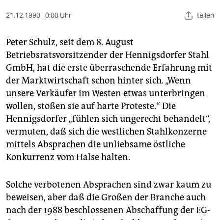
berlin
21.12.1990
0:00 Uhr
teilen
nord
Peter Schulz, seit dem 8. August
wahrheit
Betriebsratsvorsitzender der Hennigsdorfer Stahl
verlag
GmbH, hat die erste überraschende Erfahrung mit
der Marktwirtschaft schon hinter sich. „Wenn
verlag
unsere Verkäufer im Westen etwas unterbringen
veranstaltungen
wollen, stoßen sie auf harte Proteste.“ Die
Hennigsdorfer „fühlen sich ungerecht behandelt“,
shop
vermuten, daß sich die westlichen Stahlkonzerne
fragen & hilfe
mittels Absprachen die unliebsame östliche
Konkurrenz vom Halse halten.
unterstützen
abo
Solche verbotenen Absprachen sind zwar kaum zu
beweisen, aber daß die Großen der Branche auch
genossenschaft
nach der 1988 beschlossenen Abschaffung der EG-