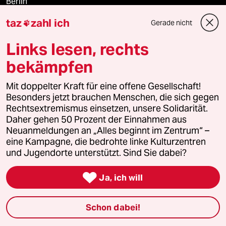
Berlin
taz
zahl ich
Gerade nicht

Nord
Links lesen, rechts
Wahrheit
bekämpfen
Mit doppelter Kraft für eine offene Gesellschaft!
Themen
Besonders jetzt brauchen Menschen, die sich gegen
Rechtsextremismus einsetzen, unsere Solidarität.
Daher gehen 50 Prozent der Einnahmen aus
Niedrigwasser
Neuanmeldungen an „Alles beginnt im Zentrum“ –
eine Kampagne, die bedrohte linke Kulturzentren
Rente
und Jugendorte unterstützt. Sind Sie dabei?

Landtagswahl in Sachsen-Anhalt
Ja, ich will
Hybrider Krieg
Schon dabei!
Jemen