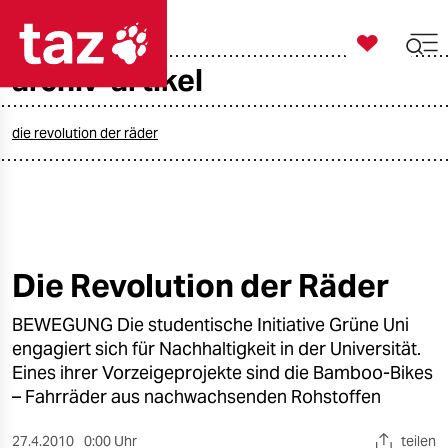

taz zahl ich
archiv-artikel

taz zahl ich
taz zahl ich
die revolution der räder
themen
politik
öko
Die Revolution der Räder
gesellschaft
BEWEGUNG Die studentische Initiative Grüne Uni
engagiert sich für Nachhaltigkeit in der Universität.
kultur
Eines ihrer Vorzeigeprojekte sind die Bamboo-Bikes
– Fahrräder aus nachwachsenden Rohstoffen
sport
27.4.2010
0:00 Uhr
teilen