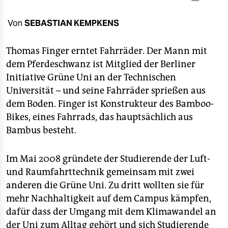
berlin
nord
Von
SEBASTIAN KEMPKENS
wahrheit
Thomas Finger erntet Fahrräder. Der Mann mit
dem Pferdeschwanz ist Mitglied der Berliner
verlag
Initiative Grüne Uni an der Technischen
verlag
Universität – und seine Fahrräder sprießen aus
dem Boden. Finger ist Konstrukteur des Bamboo-
veranstaltungen
Bikes, eines Fahrrads, das hauptsächlich aus
shop
Bambus besteht.
fragen & hilfe
Im Mai 2008 gründete der Studierende der Luft-
unterstützen
und Raumfahrttechnik gemeinsam mit zwei
anderen die Grüne Uni. Zu dritt wollten sie für
abo
mehr Nachhaltigkeit auf dem Campus kämpfen,
genossenschaft
dafür dass der Umgang mit dem Klimawandel an
der Uni zum Alltag gehört und sich Studierende