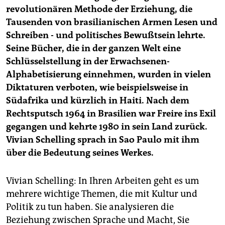
berlin
revolutionären Methode der Erziehung, die
Tausenden von brasilianischen Armen Lesen und
nord
Schreiben - und politisches Bewußtsein lehrte.
wahrheit
Seine Bücher, die in der ganzen Welt eine
Schlüsselstellung in der Erwachsenen-
verlag
Alphabetisierung einnehmen, wurden in vielen
Diktaturen verboten, wie beispielsweise in
verlag
Südafrika und kürzlich in Haiti. Nach dem
veranstaltungen
Rechtsputsch 1964 in Brasilien war Freire ins Exil
gegangen und kehrte 1980 in sein Land zurück.
shop
Vivian Schelling sprach in Sao Paulo mit ihm
fragen & hilfe
über die Bedeutung seines Werkes.
unterstützen
Vivian Schelling: In Ihren Arbeiten geht es um
abo
mehrere wichtige Themen, die mit Kultur und
Politik zu tun haben. Sie analysieren die
genossenschaft
Beziehung zwischen Sprache und Macht, Sie