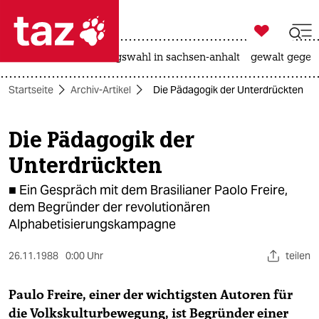

taz zahl ich
hitze
surfen
landtagswahl in sachsen-anhalt
gewalt gegen

taz zahl ich
Startseite
Archiv-Artikel
Die Pädagogik der Unterdrückten
taz zahl ich
themen
Die Pädagogik der
Unterdrückten
politik
■ Ein Gespräch mit dem Brasilianer Paolo Freire,
öko
dem Begründer der revolutionären
Alphabetisierungskampagne
gesellschaft
kultur
26.11.1988
0:00 Uhr
teilen
sport
Paulo Freire, einer der wichtigsten Autoren für
die Volkskulturbewegung, ist Begründer einer