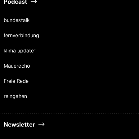
Podcast
bundestalk
fernverbindung
klima update°
Mauerecho
Freie Rede
reingehen
Newsletter