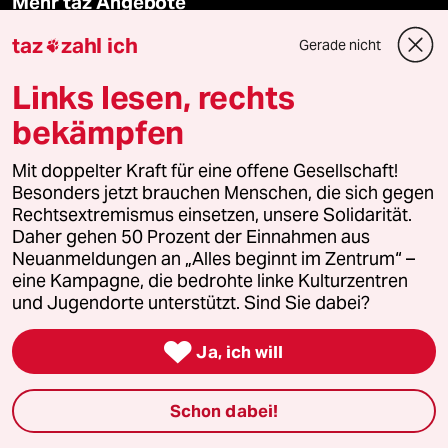
Mehr taz Angebote
taz
zahl ich
Gerade nicht

Reisen
Links lesen, rechts
Kantine
bekämpfen
Shop
Mit doppelter Kraft für eine offene Gesellschaft!
Besonders jetzt brauchen Menschen, die sich gegen
Rechtsextremismus einsetzen, unsere Solidarität.
Anzeigen
Daher gehen 50 Prozent der Einnahmen aus
Neuanmeldungen an „Alles beginnt im Zentrum“ –
eine Kampagne, die bedrohte linke Kulturzentren
und Jugendorte unterstützt. Sind Sie dabei?
Fragen & Hilfe

Ja, ich will
Feedback
Schon dabei!
Aboservice