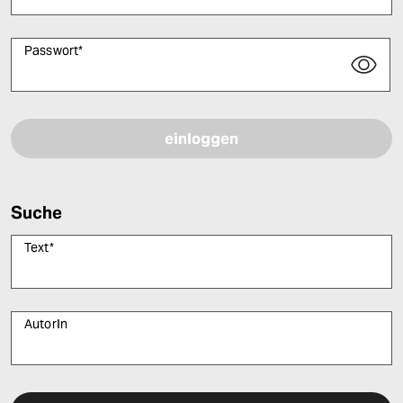
Passwort
*
Bitte füllen Sie alle Pflichtfelder (*) aus, um fortfahren zu können.
Suche
Text
*
AutorIn
Bitte füllen Sie alle Pflichtfelder (*) aus, um fortfahren zu können.